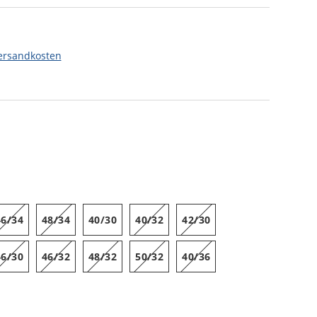
ersandkosten
46/34
48/34
40/30
40/32
42/30
46/30
46/32
48/32
50/32
40/36