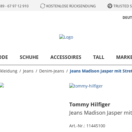
89 - 67 97 12 910
KOSTENLOSE RÜCKSENDUNG
TRUSTED S
DEU
ODE
SCHUHE
ACCESSOIRES
TALL
MARK
kleidung
Jeans
Denim-Jeans
Jeans Madison Jasper mit Stret
Tommy Hilfiger
Jeans Madison Jasper mit 
Art.-Nr.:
11445100