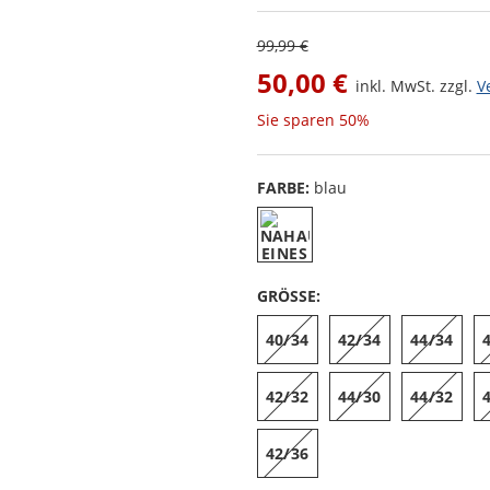
99,99 €
50,00 €
inkl. MwSt. zzgl.
V
Sie sparen
50%
FARBE:
blau
GRÖSSE:
40/34
42/34
44/34
42/32
44/30
44/32
42/36