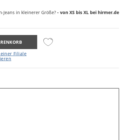
m-Jeans
in kleinerer Größe?
- von XS bis XL bei hirmer.de
ARENKORB
einer Filiale
ieren