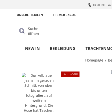
HOTLINE +49 
UNSERE FILIALEN
HIRMER - XS-XL
Suche
öffnen
NEW IN
BEKLEIDUNG
TRACHTENM
Homepage
Be
bis zu -
50
%