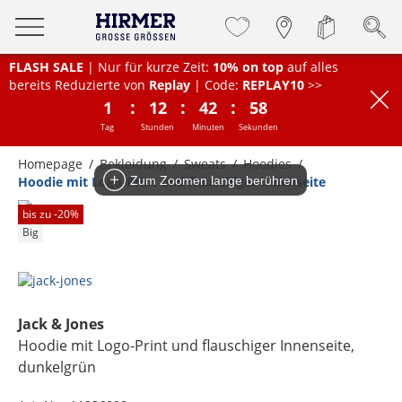
FLASH SALE
| Nur für kurze Zeit:
10% on top
auf alles
bereits Reduzierte von
Replay
| Code:
REPLAY10
>>
:
:
:
1
12
42
58
Tag
Stunden
Minuten
Sekunden
Homepage
Bekleidung
Sweats
Hoodies
Hoodie mit Logo-Print und flauschiger Innenseite
Zum Zoomen lange berühren
bis zu -
20
%
Big
Jack & Jones
Hoodie mit Logo-Print und flauschiger Innenseite
,
dunkelgrün