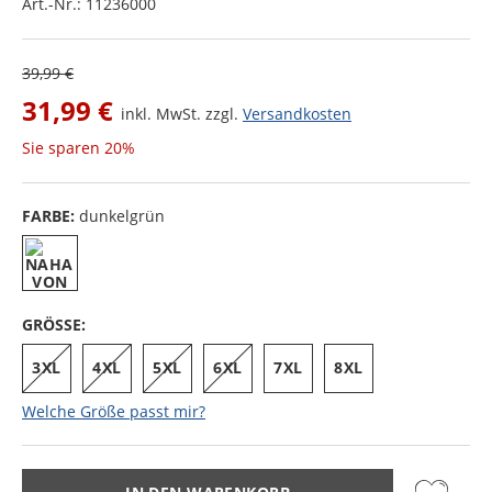
Art.-Nr.:
11236000
39,99 €
31,99 €
inkl. MwSt. zzgl.
Versandkosten
Sie sparen
20%
FARBE:
dunkelgrün
GRÖSSE:
3XL
4XL
5XL
6XL
7XL
8XL
Welche Größe passt mir?