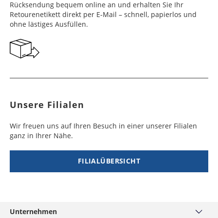
Werktag
Werktag
Rücksendung bequem online an und erhalten Sie Ihr
e
e
Retourenetikett direkt per E-Mail – schnell, papierlos und
ohne lästiges Ausfüllen.
Georgien
Bermuda
7 - 10
6 - 12
49,99 €
$ 99,99
Werktag
Werktag
e
e
Gibraltar
Bolivien
5 - 7
6 - 10
29,99 €
$ 99,99
Werktag
Werktag
e
e
Unsere Filialen
Griechenland
Botsuana
5 - 7
8 - 10
19,99 €
$ 99,99
Werktag
Werktag
Wir freuen uns auf Ihren Besuch in einer unserer Filialen
e
e
ganz in Ihrer Nähe.
Irland
Brasilien
2 - 5
6 - 8
19,99 €
$ 99,99
Werktag
Werktag
FILIALÜBERSICHT
e
e
Island
Burkina Faso
10 - 12
4 - 5
99,99 €
$ 99,99
Werktag
Werktag
e
e
Unternehmen