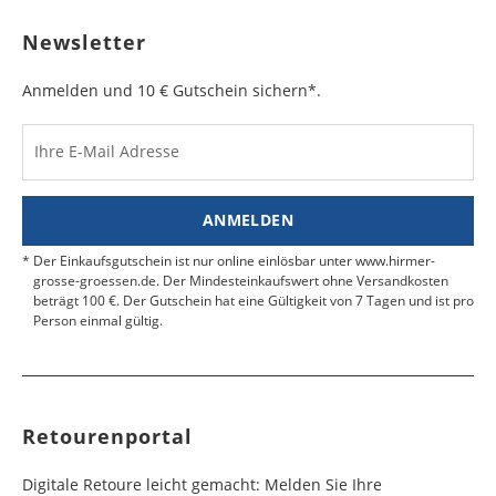
sichtbar ist. Kleben Sie die Versandtasche zu und
Bulgarien
Bahamas
6 - 8
6 - 10
19,99 €
$ 99,99
geben Sie das Paket an der nächsten Packstation
Newsletter
Werktag
Werktag
auf.
e
e
Anmelden und 10 € Gutschein sichern*.
Kosten für Rücksendungen per Express werden
nicht übernommen.
Dänemark
Bahrain
2 - 5
6 - 8
19,99 €
$ 99,99
Werktag
Werktag
Ihre E-Mail Adresse
Finden Sie
hier.
eine UPS Abgabestelle in Ihre
e
e
Nähe.
Estland
Bangladesch
4 - 6
8 - 10
19,99 €
$ 99,99
ANMELDEN
Werktag
Werktag
e
e
Der Einkaufsgutschein ist nur online einlösbar unter www.hirmer-
grosse-groessen.de. Der Mindesteinkaufswert ohne Versandkosten
beträgt 100 €. Der Gutschein hat eine Gültigkeit von 7 Tagen und ist pro
Färöer
Barbados
4 - 6
6 - 10
99,99 €
$ 99,99
Person einmal gültig.
Werktag
Werktag
e
e
Finnland
Belize
2 - 5
8 - 13
19,99 €
$ 99,99
Werktag
Werktag
Retourenportal
e
e
Frankreich
Benin
10 - 15
3 - 4
14,99 €
$ 99,99
Digitale Retoure leicht gemacht: Melden Sie Ihre