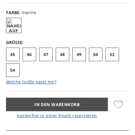
FARBE:
marine
GRÖSSE:
45
46
47
48
49
50
52
54
Welche Größe passt mir?
IN DEN WARENKORB
Kostenfrei in einer Filiale reservieren