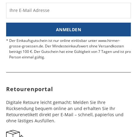
nicht übernommen.
Dänemark
Bahrain
2 - 5
6 - 8
19,99 €
$ 99,99
Werktag
Werktag
Ihre E-Mail Adresse
Finden Sie
hier.
eine UPS Abgabestelle in Ihre
e
e
Nähe.
Estland
Bangladesch
4 - 6
8 - 10
19,99 €
$ 99,99
ANMELDEN
Werktag
Werktag
e
e
Der Einkaufsgutschein ist nur online einlösbar unter www.hirmer-
grosse-groessen.de. Der Mindesteinkaufswert ohne Versandkosten
beträgt 100 €. Der Gutschein hat eine Gültigkeit von 7 Tagen und ist pro
Färöer
Barbados
4 - 6
6 - 10
99,99 €
$ 99,99
Person einmal gültig.
Werktag
Werktag
e
e
Finnland
Belize
2 - 5
8 - 13
19,99 €
$ 99,99
Werktag
Werktag
Retourenportal
e
e
Frankreich
Benin
10 - 15
3 - 4
14,99 €
$ 99,99
Digitale Retoure leicht gemacht: Melden Sie Ihre
Werktag
Werktag
Rücksendung bequem online an und erhalten Sie Ihr
e
e
Retourenetikett direkt per E-Mail – schnell, papierlos und
ohne lästiges Ausfüllen.
Georgien
Bermuda
7 - 10
6 - 12
49,99 €
$ 99,99
Werktag
Werktag