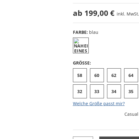
ab
199,00 €
inkl. MwSt.
FARBE:
blau
GRÖSSE:
58
60
62
64
32
33
34
35
Welche Größe passt mir?
Casual