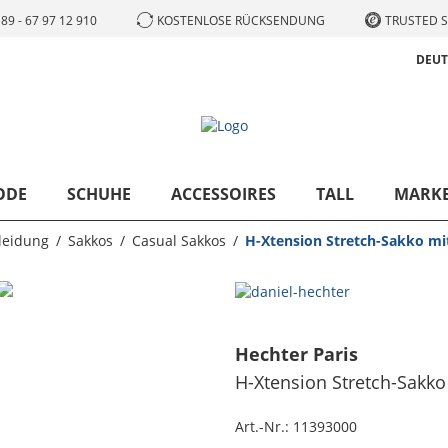
89 - 67 97 12 910
KOSTENLOSE RÜCKSENDUNG
TRUSTED S
DEU
ODE
SCHUHE
ACCESSOIRES
TALL
MARK
leidung
Sakkos
Casual Sakkos
H-Xtension Stretch-Sakko mit
Hechter Paris
H-Xtension Stretch-Sakko 
Art.-Nr.:
11393000