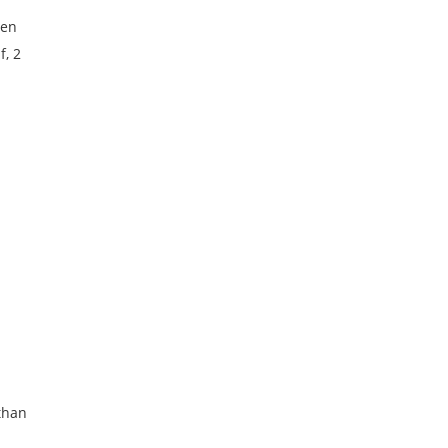
hen
, 2
than