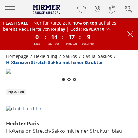
FLASH SALE
| Nur für kurze Zeit:
10% on top
auf alles
bereits Reduzierte von
Replay
| Code:
REPLAY10
>>
:
:
:
0
14
17
9
Tage
Stunden
Minuten
Sekunden
Homepage
Bekleidung
Sakkos
Casual Sakkos
H-Xtension Stretch-Sakko mit feiner Struktur
Zum Zoomen lange berühren
Big & Tall
Hechter Paris
H-Xtension Stretch-Sakko mit feiner Struktur
, blau