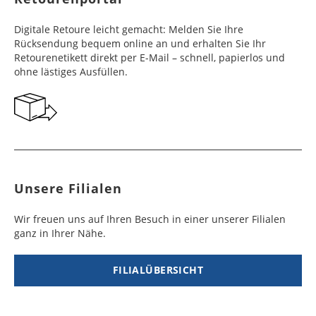
Frankreich
Benin
10 - 15
3 - 4
14,99 €
$ 99,99
Digitale Retoure leicht gemacht: Melden Sie Ihre
Werktag
Werktag
Rücksendung bequem online an und erhalten Sie Ihr
e
e
Retourenetikett direkt per E-Mail – schnell, papierlos und
ohne lästiges Ausfüllen.
Georgien
Bermuda
7 - 10
6 - 12
49,99 €
$ 99,99
Werktag
Werktag
e
e
Gibraltar
Bolivien
5 - 7
6 - 10
29,99 €
$ 99,99
Werktag
Werktag
e
e
Unsere Filialen
Griechenland
Botsuana
5 - 7
8 - 10
19,99 €
$ 99,99
Werktag
Werktag
Wir freuen uns auf Ihren Besuch in einer unserer Filialen
e
e
ganz in Ihrer Nähe.
Irland
Brasilien
2 - 5
6 - 8
19,99 €
$ 99,99
Werktag
Werktag
FILIALÜBERSICHT
e
e
Island
Burkina Faso
10 - 12
4 - 5
99,99 €
$ 99,99