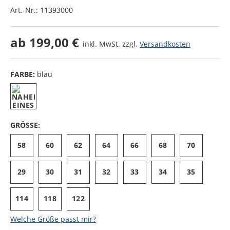
Art.-Nr.:
11393000
ab
199,00 €
inkl. MwSt. zzgl.
Versandkosten
FARBE:
blau
GRÖSSE:
58
60
62
64
66
68
70
29
30
31
32
33
34
35
114
118
122
Welche Größe passt mir?