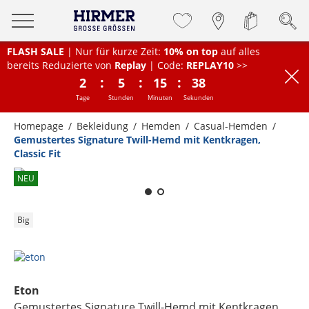
FLASH SALE
| Nur für kurze Zeit:
10% on top
auf alles
bereits Reduzierte von
Replay
| Code:
REPLAY10
>>
:
:
:
2
5
15
38
Tage
Stunden
Minuten
Sekunden
Homepage
Bekleidung
Hemden
Casual-Hemden
Gemustertes Signature Twill-Hemd mit Kentkragen,
Classic Fit
Zum Zoomen lange berühren
NEU
Big
Eton
Gemustertes Signature Twill-Hemd mit Kentkragen,