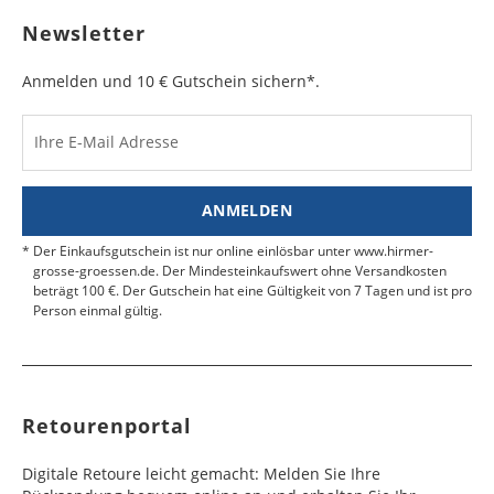
sichtbar ist. Kleben Sie die Versandtasche zu und
Bulgarien
Bahamas
6 - 8
6 - 10
19,99 €
$ 99,99
geben Sie das Paket an der nächsten Packstation
Newsletter
Werktag
Werktag
auf.
e
e
Anmelden und 10 € Gutschein sichern*.
Kosten für Rücksendungen per Express werden
nicht übernommen.
Dänemark
Bahrain
2 - 5
6 - 8
19,99 €
$ 99,99
Werktag
Werktag
Ihre E-Mail Adresse
Finden Sie
hier.
eine UPS Abgabestelle in Ihre
e
e
Nähe.
Estland
Bangladesch
4 - 6
8 - 10
19,99 €
$ 99,99
ANMELDEN
Werktag
Werktag
e
e
Der Einkaufsgutschein ist nur online einlösbar unter www.hirmer-
grosse-groessen.de. Der Mindesteinkaufswert ohne Versandkosten
beträgt 100 €. Der Gutschein hat eine Gültigkeit von 7 Tagen und ist pro
Färöer
Barbados
4 - 6
6 - 10
99,99 €
$ 99,99
Person einmal gültig.
Werktag
Werktag
e
e
Finnland
Belize
2 - 5
8 - 13
19,99 €
$ 99,99
Werktag
Werktag
Retourenportal
e
e
Frankreich
Benin
10 - 15
3 - 4
14,99 €
$ 99,99
Digitale Retoure leicht gemacht: Melden Sie Ihre
Werktag
Werktag