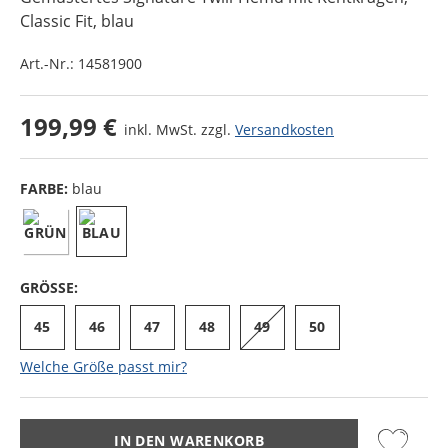
Classic Fit
, blau
Art.-Nr.:
14581900
199,99 €
inkl. MwSt. zzgl.
Versandkosten
FARBE:
blau
GRÖSSE:
45
46
47
48
49
50
Welche Größe passt mir?
IN DEN WARENKORB