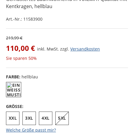
Kentkragen
, hellblau
Art.-Nr.:
11583900
219,99 €
110,00 €
inkl. MwSt. zzgl.
Versandkosten
Sie sparen
50%
FARBE:
hellblau
GRÖSSE:
XXL
3XL
4XL
5XL
Welche Größe passt mir?