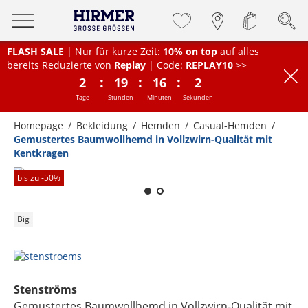
FLASH SALE
| Nur für kurze Zeit:
10% on top
auf alles
bereits Reduzierte von
Replay
| Code:
REPLAY10
>>
:
:
:
2
19
16
2
Tage
Stunden
Minuten
Sekunden
Homepage
Bekleidung
Hemden
Casual-Hemden
Gemustertes Baumwollhemd in Vollzwirn-Qualität mit
Kentkragen
Zum Zoomen lange berühren
bis zu -
50
%
Big
Stenströms
Gemustertes Baumwollhemd in Vollzwirn-Qualität mit