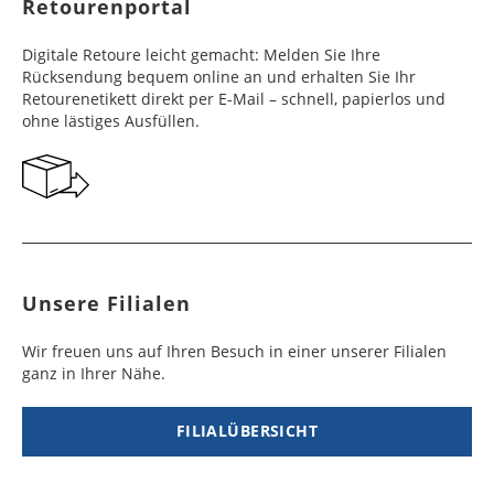
Retourenportal
e
e
Frankreich
Benin
10 - 15
3 - 4
14,99 €
$ 99,99
Digitale Retoure leicht gemacht: Melden Sie Ihre
Werktag
Werktag
Rücksendung bequem online an und erhalten Sie Ihr
e
e
Retourenetikett direkt per E-Mail – schnell, papierlos und
ohne lästiges Ausfüllen.
Georgien
Bermuda
7 - 10
6 - 12
49,99 €
$ 99,99
Werktag
Werktag
e
e
Gibraltar
Bolivien
5 - 7
6 - 10
29,99 €
$ 99,99
Werktag
Werktag
e
e
Unsere Filialen
Griechenland
Botsuana
5 - 7
8 - 10
19,99 €
$ 99,99
Werktag
Werktag
Wir freuen uns auf Ihren Besuch in einer unserer Filialen
e
e
ganz in Ihrer Nähe.
Irland
Brasilien
2 - 5
6 - 8
19,99 €
$ 99,99
Werktag
Werktag
FILIALÜBERSICHT
e
e