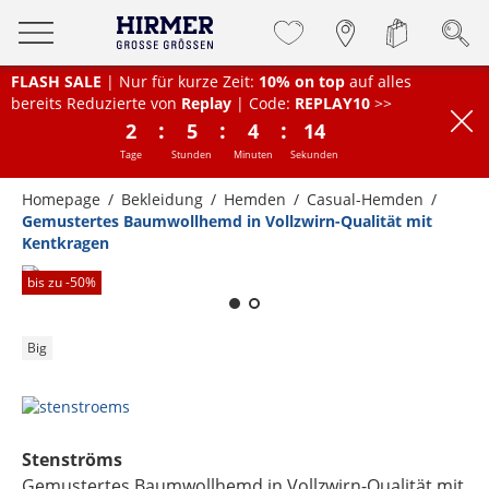
FLASH SALE
| Nur für kurze Zeit:
10% on top
auf alles
bereits Reduzierte von
Replay
| Code:
REPLAY10
>>
:
:
:
2
5
4
14
Tage
Stunden
Minuten
Sekunden
Homepage
Bekleidung
Hemden
Casual-Hemden
Gemustertes Baumwollhemd in Vollzwirn-Qualität mit
Kentkragen
Zum Zoomen lange berühren
bis zu -
50
%
Big
Stenströms
Gemustertes Baumwollhemd in Vollzwirn-Qualität mit