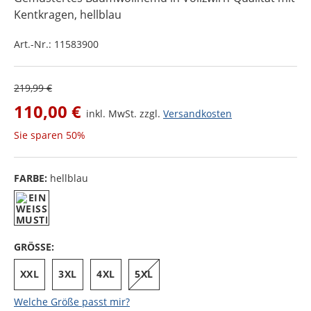
Kentkragen
, hellblau
Art.-Nr.:
11583900
219,99 €
110,00 €
inkl. MwSt. zzgl.
Versandkosten
Sie sparen
50%
FARBE:
hellblau
GRÖSSE:
XXL
3XL
4XL
5XL
Welche Größe passt mir?