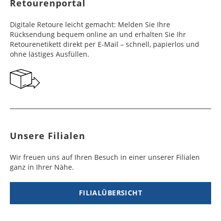
Retourenportal
e
e
Frankreich
Benin
10 - 15
3 - 4
14,99 €
$ 99,99
Digitale Retoure leicht gemacht: Melden Sie Ihre
Werktag
Werktag
Rücksendung bequem online an und erhalten Sie Ihr
e
e
Retourenetikett direkt per E-Mail – schnell, papierlos und
ohne lästiges Ausfüllen.
Georgien
Bermuda
7 - 10
6 - 12
49,99 €
$ 99,99
Werktag
Werktag
e
e
Gibraltar
Bolivien
5 - 7
6 - 10
29,99 €
$ 99,99
Werktag
Werktag
e
e
Unsere Filialen
Griechenland
Botsuana
5 - 7
8 - 10
19,99 €
$ 99,99
Werktag
Werktag
Wir freuen uns auf Ihren Besuch in einer unserer Filialen
e
e
ganz in Ihrer Nähe.
Irland
Brasilien
2 - 5
6 - 8
19,99 €
$ 99,99
Werktag
Werktag
FILIALÜBERSICHT
e
e