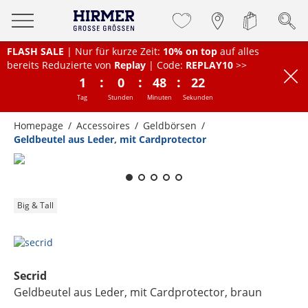
FLASH SALE
| Nur für kurze Zeit:
10% on top
auf alles
bereits Reduzierte von
Replay
| Code:
REPLAY10
>>
:
:
:
1
0
48
22
Tag
Stunden
Minuten
Sekunden
Homepage
Accessoires
Geldbörsen
Geldbeutel aus Leder, mit Cardprotector
Zum Zoomen lange berühren
Big & Tall
Secrid
Geldbeutel aus Leder, mit Cardprotector
, braun