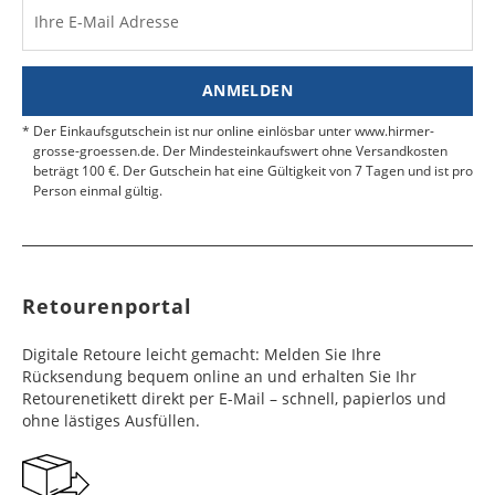
Werktag
Werktag
Ihre E-Mail Adresse
Finden Sie
hier.
eine UPS Abgabestelle in Ihre
e
e
Nähe.
Estland
Bangladesch
4 - 6
8 - 10
19,99 €
$ 99,99
ANMELDEN
Werktag
Werktag
e
e
Der Einkaufsgutschein ist nur online einlösbar unter www.hirmer-
grosse-groessen.de. Der Mindesteinkaufswert ohne Versandkosten
beträgt 100 €. Der Gutschein hat eine Gültigkeit von 7 Tagen und ist pro
Färöer
Barbados
4 - 6
6 - 10
99,99 €
$ 99,99
Person einmal gültig.
Werktag
Werktag
e
e
Finnland
Belize
2 - 5
8 - 13
19,99 €
$ 99,99
Werktag
Werktag
Retourenportal
e
e
Frankreich
Benin
10 - 15
3 - 4
14,99 €
$ 99,99
Digitale Retoure leicht gemacht: Melden Sie Ihre
Werktag
Werktag
Rücksendung bequem online an und erhalten Sie Ihr
e
e
Retourenetikett direkt per E-Mail – schnell, papierlos und
ohne lästiges Ausfüllen.
Georgien
Bermuda
7 - 10
6 - 12
49,99 €
$ 99,99
Werktag
Werktag
e
e