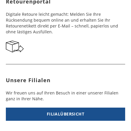
Retourenportal
Finnland
Belize
2 - 5
8 - 13
19,99 €
$ 99,99
Werktag
Werktag
Digitale Retoure leicht gemacht: Melden Sie Ihre
e
e
Rücksendung bequem online an und erhalten Sie Ihr
Retourenetikett direkt per E-Mail – schnell, papierlos und
Frankreich
Benin
10 - 15
3 - 4
14,99 €
$ 99,99
ohne lästiges Ausfüllen.
Werktag
Werktag
e
e
Georgien
Bermuda
7 - 10
6 - 12
49,99 €
$ 99,99
Werktag
Werktag
e
e
Gibraltar
Bolivien
5 - 7
6 - 10
29,99 €
$ 99,99
Unsere Filialen
Werktag
Werktag
e
e
Wir freuen uns auf Ihren Besuch in einer unserer Filialen
ganz in Ihrer Nähe.
Griechenland
Botsuana
5 - 7
8 - 10
19,99 €
$ 99,99
Werktag
Werktag
e
e
FILIALÜBERSICHT
Irland
Brasilien
2 - 5
6 - 8
19,99 €
$ 99,99