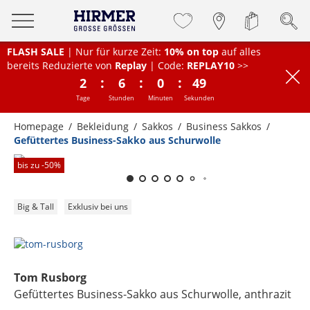
FLASH SALE
| Nur für kurze Zeit:
10% on top
auf alles
bereits Reduzierte von
Replay
| Code:
REPLAY10
>>
:
:
:
2
6
0
49
Tage
Stunden
Minuten
Sekunden
Homepage
Bekleidung
Sakkos
Business Sakkos
Gefüttertes Business-Sakko aus Schurwolle
Zum Zoomen lange berühren
bis zu -
50
%
Big & Tall
Exklusiv bei uns
Tom Rusborg
Gefüttertes Business-Sakko aus Schurwolle
, anthrazit