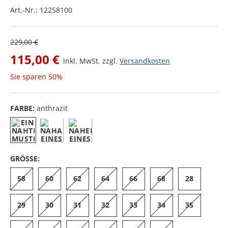
Art.-Nr.:
12258100
229,00 €
115,00 €
inkl. MwSt. zzgl.
Versandkosten
Sie sparen
50%
FARBE:
anthrazit
GRÖSSE:
58
60
62
64
66
68
28
29
30
31
32
33
34
35