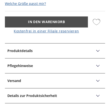
Welche Größe passt mir?
IN DEN WARENKORB
Kostenfrei in einer Filiale reservieren
Produktdetails
PRODUKTDETAILS
Festliche Weste mit Hahnentritt Muster
Pflegehinweise
Produktbeschreibung:
PFLEGEHINWEISE
Form: Einreiher
Versand
Nicht bleichen
Fit: Bequem geschnitten
Versand, Lieferzeiten &
Kragen: V-Ausschnitt
Nicht für Tumbler/Trockner geeignet
Details zur Produktsicherheit
Retoure
Muster: Hahnentritt
Bügeln auf mittlerer Stufe, Dampf erlaubt
Unternehmensname
Holy Fashion Group
Details: