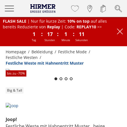
FLASH SALE
| Nur für kurze Zeit:
10% on top
auf alles
bereits Reduzierte von
Replay
| Code:
REPLAY10
>>
:
:
:
1
17
1
11
Tag
Stunden
Minute
Sekunden
Homepage
Bekleidung
Festliche Mode
Festliche Westen
Festliche Weste mit Hahnentritt Muster
Zum Zoomen lange berühren
bis zu -
70
%
Big & Tall
Joop!
Festliche Weste mit Hahnentritt Muster
, beige