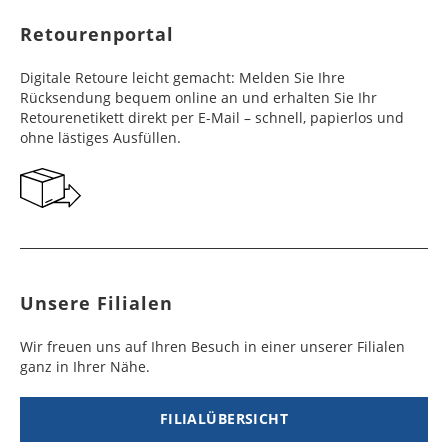
Werktag
Werktag
Retourenportal
e
e
Frankreich
Benin
10 - 15
3 - 4
14,99 €
$ 99,99
Digitale Retoure leicht gemacht: Melden Sie Ihre
Werktag
Werktag
Rücksendung bequem online an und erhalten Sie Ihr
e
e
Retourenetikett direkt per E-Mail – schnell, papierlos und
ohne lästiges Ausfüllen.
Georgien
Bermuda
7 - 10
6 - 12
49,99 €
$ 99,99
Werktag
Werktag
e
e
Gibraltar
Bolivien
5 - 7
6 - 10
29,99 €
$ 99,99
Werktag
Werktag
e
e
Unsere Filialen
Griechenland
Botsuana
5 - 7
8 - 10
19,99 €
$ 99,99
Werktag
Werktag
Wir freuen uns auf Ihren Besuch in einer unserer Filialen
e
e
ganz in Ihrer Nähe.
Irland
Brasilien
2 - 5
6 - 8
19,99 €
$ 99,99
Werktag
Werktag
FILIALÜBERSICHT
e
e