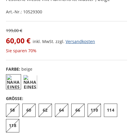
Art.-Nr.:
10529300
199,00 €
60,00 €
inkl. MwSt. zzgl.
Versandkosten
Sie sparen
70%
FARBE:
beige
GRÖSSE:
58
60
62
64
66
110
114
118