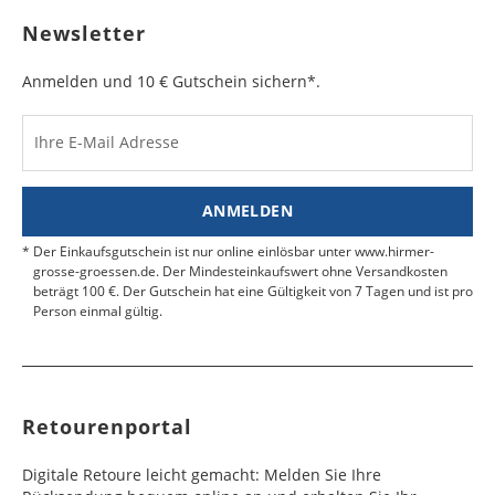
sichtbar ist. Kleben Sie die Versandtasche zu und
Bulgarien
Bahamas
6 - 8
6 - 10
19,99 €
$ 99,99
geben Sie das Paket an der nächsten Packstation
Newsletter
Werktag
Werktag
auf.
e
e
Anmelden und 10 € Gutschein sichern*.
Kosten für Rücksendungen per Express werden
nicht übernommen.
Dänemark
Bahrain
2 - 5
6 - 8
19,99 €
$ 99,99
Werktag
Werktag
Ihre E-Mail Adresse
Finden Sie
hier.
eine UPS Abgabestelle in Ihre
e
e
Nähe.
Estland
Bangladesch
4 - 6
8 - 10
19,99 €
$ 99,99
ANMELDEN
Werktag
Werktag
e
e
Der Einkaufsgutschein ist nur online einlösbar unter www.hirmer-
grosse-groessen.de. Der Mindesteinkaufswert ohne Versandkosten
beträgt 100 €. Der Gutschein hat eine Gültigkeit von 7 Tagen und ist pro
Färöer
Barbados
4 - 6
6 - 10
99,99 €
$ 99,99
Person einmal gültig.
Werktag
Werktag
e
e
Finnland
Belize
2 - 5
8 - 13
19,99 €
$ 99,99
Werktag
Werktag
Retourenportal
e
e
Frankreich
Benin
10 - 15
3 - 4
14,99 €
$ 99,99
Digitale Retoure leicht gemacht: Melden Sie Ihre
Werktag
Werktag