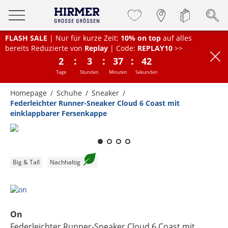
FLASH SALE
| Nur für kurze Zeit:
10% on top
auf alles
bereits Reduzierte von
Replay
| Code:
REPLAY10
>>
:
:
:
2
3
37
42
Tage
Stunden
Minuten
Sekunden
Homepage
Schuhe
Sneaker
Federleichter Runner-Sneaker Cloud 6 Coast mit
einklappbarer Fersenkappe
Zum Zoomen lange berühren
Big & Tall
Nachhaltig
On
Federleichter Runner-Sneaker Cloud 6 Coast mit