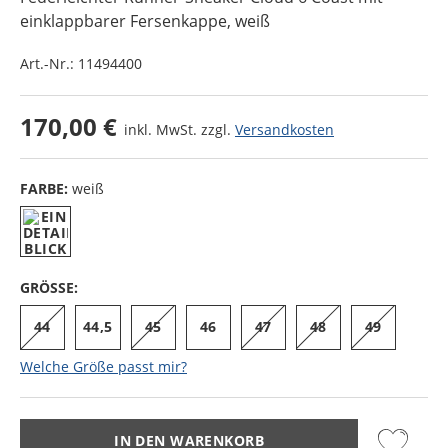
einklappbarer Fersenkappe
, weiß
Art.-Nr.:
11494400
170,00 €
inkl. MwSt. zzgl.
Versandkosten
FARBE:
weiß
GRÖSSE:
44
44,5
45
46
47
48
49
Welche Größe passt mir?
IN DEN WARENKORB