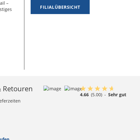
ail –
FILIALÜBERSICHT
stiges
& Retouren
4.66
(5.00)
-
Sehr gut
eferzeiten
rufen