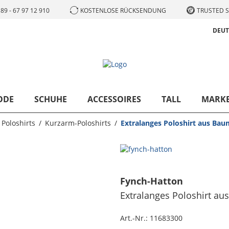
89 - 67 97 12 910
KOSTENLOSE RÜCKSENDUNG
TRUSTED S
DEU
ODE
SCHUHE
ACCESSOIRES
TALL
MARK
Poloshirts
Kurzarm-Poloshirts
Extralanges Poloshirt aus Bau
Fynch-Hatton
Extralanges Poloshirt au
Art.-Nr.:
11683300