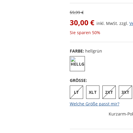
59,99 €
30,00 €
inkl. MwSt. zzgl.
V
Sie sparen
50%
FARBE:
hellgrün
GRÖSSE:
LT
XLT
2XT
3XT
Welche Größe passt mir?
Kurzarm-Pol