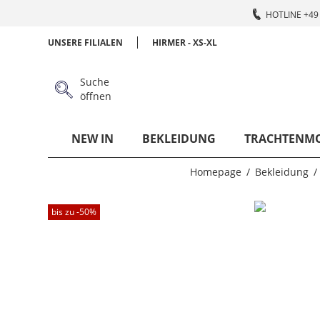
HOTLINE +49 
UNSERE FILIALEN
HIRMER - XS-XL
Suche
öffnen
NEW IN
BEKLEIDUNG
TRACHTENM
Homepage
Bekleidung
bis zu -
50
%