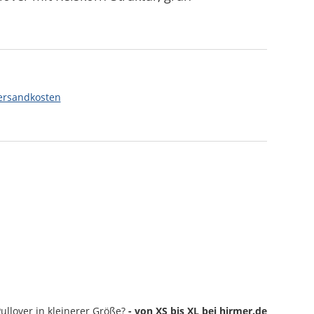
ersandkosten
ullover
in kleinerer Größe?
- von XS bis XL bei hirmer.de