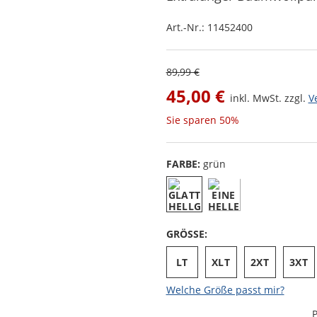
Art.-Nr.:
11452400
89,99 €
45,00 €
inkl. MwSt. zzgl.
V
Sie sparen
50%
FARBE:
grün
GRÖSSE:
LT
XLT
2XT
3XT
Welche Größe passt mir?
P