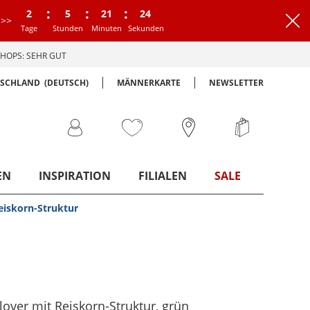
:
:
:
2
5
21
23
>>
Tage
Stunden
Minuten
Sekunden
HOPS: SEHR GUT
TSCHLAND
(DEUTSCH)
MÄNNERKARTE
NEWSLETTER
EN
INSPIRATION
FILIALEN
SALE
eiskorn-Struktur
over mit Reiskorn-Struktur
, grün