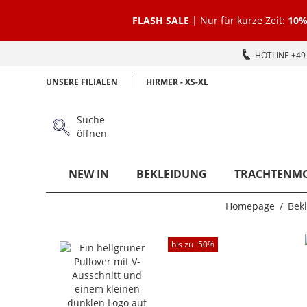
FLASH SALE
| Nur für kurze Zeit:
10%
HOTLINE +49 
UNSERE FILIALEN
HIRMER - XS-XL
Suche
öffnen
NEW IN
BEKLEIDUNG
TRACHTENM
Homepage
Bek
bis zu -
50
%