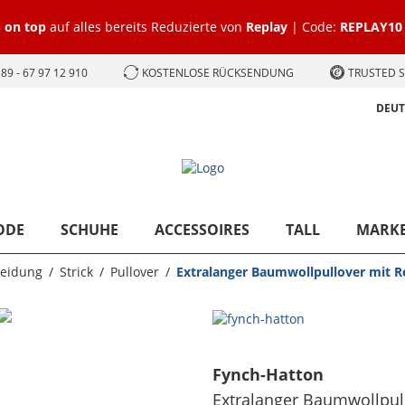
 on top
auf alles bereits Reduzierte von
Replay
| Code:
REPLAY10
89 - 67 97 12 910
KOSTENLOSE RÜCKSENDUNG
TRUSTED S
DEU
ODE
SCHUHE
ACCESSOIRES
TALL
MARK
leidung
Strick
Pullover
Extralanger Baumwollpullover mit R
Fynch-Hatton
Extralanger Baumwollpull