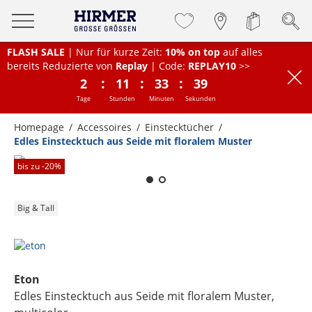
FLASH SALE
| Nur für kurze Zeit:
10% on top
auf alles
bereits Reduzierte von
Replay
| Code:
REPLAY10
>>
:
:
:
2
11
33
39
Tage
Stunden
Minuten
Sekunden
Homepage
Accessoires
Einstecktücher
Edles Einstecktuch aus Seide mit floralem Muster
Zum Zoomen lange berühren
bis zu -
20
%
Big & Tall
Eton
Edles Einstecktuch aus Seide mit floralem Muster
,