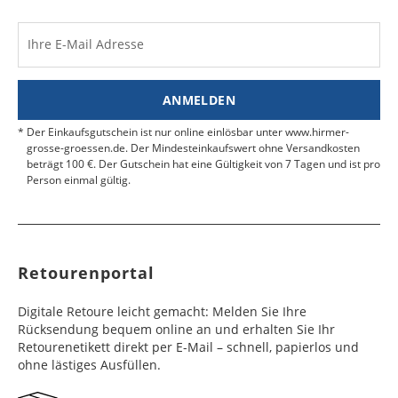
Kosten für Rücksendungen per Express werden
nicht übernommen.
Dänemark
Bahrain
2 - 5
6 - 8
19,99 €
$ 99,99
Werktag
Werktag
Ihre E-Mail Adresse
Finden Sie
hier.
eine UPS Abgabestelle in Ihre
e
e
Nähe.
Estland
Bangladesch
4 - 6
8 - 10
19,99 €
$ 99,99
ANMELDEN
Werktag
Werktag
e
e
Der Einkaufsgutschein ist nur online einlösbar unter www.hirmer-
grosse-groessen.de. Der Mindesteinkaufswert ohne Versandkosten
beträgt 100 €. Der Gutschein hat eine Gültigkeit von 7 Tagen und ist pro
Färöer
Barbados
4 - 6
6 - 10
99,99 €
$ 99,99
Person einmal gültig.
Werktag
Werktag
e
e
Finnland
Belize
2 - 5
8 - 13
19,99 €
$ 99,99
Werktag
Werktag
Retourenportal
e
e
Frankreich
Benin
10 - 15
3 - 4
14,99 €
$ 99,99
Digitale Retoure leicht gemacht: Melden Sie Ihre
Werktag
Werktag
Rücksendung bequem online an und erhalten Sie Ihr
e
e
Retourenetikett direkt per E-Mail – schnell, papierlos und
ohne lästiges Ausfüllen.
Georgien
Bermuda
7 - 10
6 - 12
49,99 €
$ 99,99