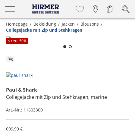
Homepage
Bekleidung
Jacken
Blousons
Collegejacke mit Zip und Stehkragen
Zum Zoomen lange berühren
bis zu -
50
%
Big
Paul & Shark
Collegejacke mit Zip und Stehkragen
, marine
Art.-Nr.:
11603300
699,99 €