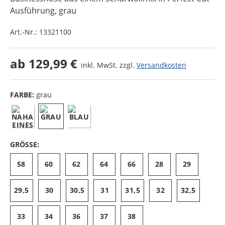
Ausführung
, grau
Art.-Nr.:
13321100
ab
129,99 €
inkl. MwSt. zzgl.
Versandkosten
FARBE:
grau
GRÖSSE:
58
60
62
64
66
28
29
29,5
30
30,5
31
31,5
32
32,5
33
34
36
37
38