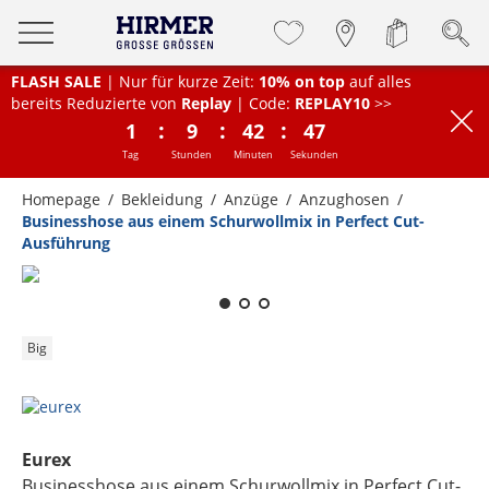
FLASH SALE
| Nur für kurze Zeit:
10% on top
auf alles
bereits Reduzierte von
Replay
| Code:
REPLAY10
>>
:
:
:
1
9
42
46
Tag
Stunden
Minuten
Sekunden
Homepage
Bekleidung
Anzüge
Anzughosen
Businesshose aus einem Schurwollmix in Perfect Cut-
Ausführung
Zum Zoomen lange berühren
Big
Eurex
Businesshose aus einem Schurwollmix in Perfect Cut-