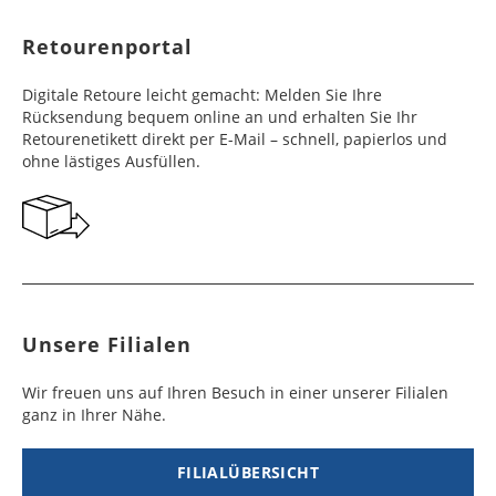
Finnland
Belize
2 - 5
8 - 13
19,99 €
$ 99,99
Werktag
Werktag
Retourenportal
e
e
Frankreich
Benin
10 - 15
3 - 4
14,99 €
$ 99,99
Digitale Retoure leicht gemacht: Melden Sie Ihre
Werktag
Werktag
Rücksendung bequem online an und erhalten Sie Ihr
e
e
Retourenetikett direkt per E-Mail – schnell, papierlos und
ohne lästiges Ausfüllen.
Georgien
Bermuda
7 - 10
6 - 12
49,99 €
$ 99,99
Werktag
Werktag
e
e
Gibraltar
Bolivien
5 - 7
6 - 10
29,99 €
$ 99,99
Werktag
Werktag
e
e
Unsere Filialen
Griechenland
Botsuana
5 - 7
8 - 10
19,99 €
$ 99,99
Werktag
Werktag
Wir freuen uns auf Ihren Besuch in einer unserer Filialen
e
e
ganz in Ihrer Nähe.
Irland
Brasilien
2 - 5
6 - 8
19,99 €
$ 99,99
Werktag
Werktag
FILIALÜBERSICHT
e
e