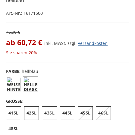
hellblau
Art.-Nr.:
16171500
75,90 €
ab
60,72 €
inkl. MwSt. zzgl.
Versandkosten
Sie sparen
20%
FARBE:
hellblau
GRÖSSE:
41SL
42SL
43SL
44SL
45SL
46SL
48SL