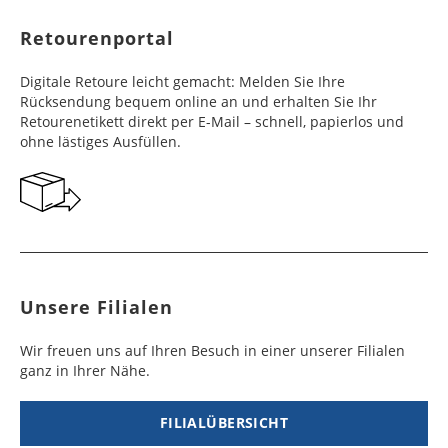
Werktag
Werktag
Retourenportal
e
e
Frankreich
Benin
10 - 15
3 - 4
14,99 €
$ 99,99
Digitale Retoure leicht gemacht: Melden Sie Ihre
Werktag
Werktag
Rücksendung bequem online an und erhalten Sie Ihr
e
e
Retourenetikett direkt per E-Mail – schnell, papierlos und
ohne lästiges Ausfüllen.
Georgien
Bermuda
7 - 10
6 - 12
49,99 €
$ 99,99
Werktag
Werktag
e
e
Gibraltar
Bolivien
5 - 7
6 - 10
29,99 €
$ 99,99
Werktag
Werktag
e
e
Unsere Filialen
Griechenland
Botsuana
5 - 7
8 - 10
19,99 €
$ 99,99
Werktag
Werktag
Wir freuen uns auf Ihren Besuch in einer unserer Filialen
e
e
ganz in Ihrer Nähe.
Irland
Brasilien
2 - 5
6 - 8
19,99 €
$ 99,99
Werktag
Werktag
FILIALÜBERSICHT
e
e