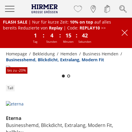
FLASH SALE
| Nur für kurze Zeit:
10% on top
auf alles
bereits Reduzierte von
Replay
| Code:
REPLAY10
>>
:
:
:
1
4
15
42
Tag
Stunden
Minuten
Sekunden
Homepage
Bekleidung
Hemden
Business Hemden
Businesshemd, Blickdicht, Extralang, Modern Fit
Zum Zoomen lange berühren
bis zu -
20
%
Tall
Eterna
Businesshemd, Blickdicht, Extralang, Modern Fit
,