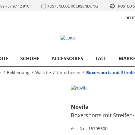
89 - 67 97 12 910
KOSTENLOSE RÜCKSENDUNG
TRUSTED S
DEU
ODE
SCHUHE
ACCESSOIRES
TALL
MARK
e
Bekleidung
Wäsche
Unterhosen
Boxershorts mit Streif
Novila
Boxershorts mit Streifen
Art.-Nr.:
15795600