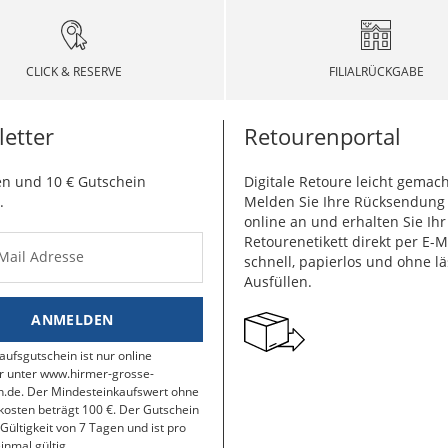
CLICK & RESERVE
FILIALRÜCKGABE
etter
Retourenportal
n und 10 € Gutschein
Digitale Retoure leicht gemach
.
Melden Sie Ihre Rücksendun
online an und erhalten Sie Ihr
Retourenetikett direkt per E-M
-Mail Adresse
schnell, papierlos und ohne lä
Ausfüllen.
ANMELDEN
aufsgutschein ist nur online
r unter www.hirmer-grosse-
.de. Der Mindesteinkaufswert ohne
osten beträgt 100 €. Der Gutschein
 Gültigkeit von 7 Tagen und ist pro
inmal gültig.