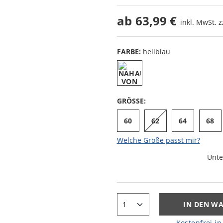
ab
63,99 €
inkl. MwSt. z
FARBE:
hellblau
GRÖSSE:
60
62
64
68
Welche Größe passt mir?
Unte
IN DEN W
Kostenfrei in 