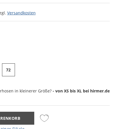
zgl.
Versandkosten
72
rhosen
in kleinerer Größe?
- von XS bis XL bei hirmer.de
ARENKORB
einer Filiale