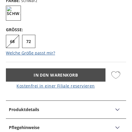
FARBE:
schwarz
GRÖSSE:
68
72
Welche Größe passt mir?
IN DEN WARENKORB
Kostenfrei in einer Filiale reservieren
Produktdetails
PRODUKTDETAILS
Boxershorts in elastischer Jersey-Qualität
Pflegehinweise