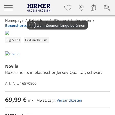
Homepage
Bekleidung
Wäsche
Unterhosen
Boxershorts in elastischer Jersey-Qualität
Zum Zoomen lange berühren
Big & Tall
Exklusiv bei uns
Novila
Boxershorts in elastischer Jersey-Qualität
, schwarz
Art.-Nr.:
16570800
69,99 €
inkl. MwSt. zzgl.
Versandkosten