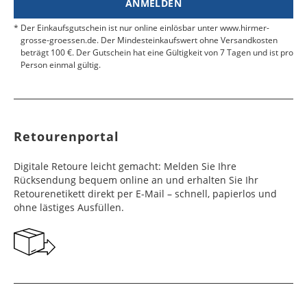
ANMELDEN
Werktag
Werktag
e
e
Der Einkaufsgutschein ist nur online einlösbar unter www.hirmer-
grosse-groessen.de. Der Mindesteinkaufswert ohne Versandkosten
beträgt 100 €. Der Gutschein hat eine Gültigkeit von 7 Tagen und ist pro
Färöer
Barbados
4 - 6
6 - 10
99,99 €
$ 99,99
Person einmal gültig.
Werktag
Werktag
e
e
Finnland
Belize
2 - 5
8 - 13
19,99 €
$ 99,99
Werktag
Werktag
Retourenportal
e
e
Frankreich
Benin
10 - 15
3 - 4
14,99 €
$ 99,99
Digitale Retoure leicht gemacht: Melden Sie Ihre
Werktag
Werktag
Rücksendung bequem online an und erhalten Sie Ihr
e
e
Retourenetikett direkt per E-Mail – schnell, papierlos und
ohne lästiges Ausfüllen.
Georgien
Bermuda
7 - 10
6 - 12
49,99 €
$ 99,99
Werktag
Werktag
e
e
Gibraltar
Bolivien
5 - 7
6 - 10
29,99 €
$ 99,99
Werktag
Werktag
e
e