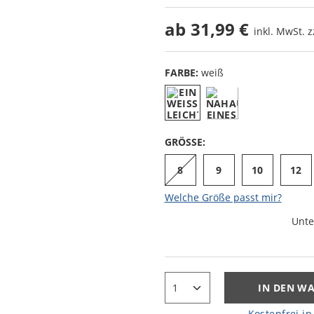
ab
31,99 €
inkl. MwSt. z
FARBE:
weiß
GRÖSSE:
8
9
10
12
Welche Größe passt mir?
Unte
IN DEN W
Kostenfrei in 