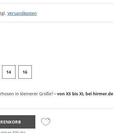
zgl.
Versandkosten
14
16
rhosen
in kleinerer Größe?
- von XS bis XL bei hirmer.de
ARENKORB
einer Filiale