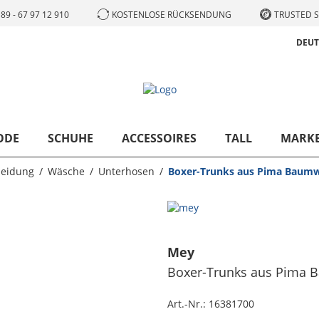
89 - 67 97 12 910
KOSTENLOSE RÜCKSENDUNG
TRUSTED S
DEU
ODE
SCHUHE
ACCESSOIRES
TALL
MARK
leidung
Wäsche
Unterhosen
Boxer-Trunks aus Pima Baumwo
Mey
Boxer-Trunks aus Pima B
Art.-Nr.:
16381700