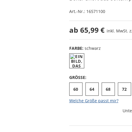
Art.-Nr.:
16571100
ab
65,99 €
inkl. MwSt. z
FARBE:
schwarz
GRÖSSE:
60
64
68
72
Welche Größe passt mir?
Unte