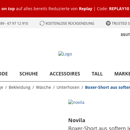
 on top
auf alles bereits Reduzierte von
Replay
| Code:
REPLAY10
89 - 67 97 12 910
KOSTENLOSE RÜCKSENDUNG
TRUSTED S
DEU
ODE
SCHUHE
ACCESSOIRES
TALL
MARK
ge
Bekleidung
Wäsche
Unterhosen
Boxer-Short aus softe
Novila
Boxer-Short aus softem J