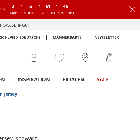
:
:
:
2
5
51
44
>>
Tage
Stunden
Minuten
Sekunden
HOPS: SEHR GUT
TSCHLAND
(DEUTSCH)
MÄNNERKARTE
NEWSLETTER
EN
INSPIRATION
FILIALEN
SALE
m Jersey
ersey
, schwarz