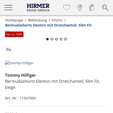
Homepage
Bekleidung
Shorts
Bermudashorts Denton mit Stretchanteil, Slim Fit
Zum Zoomen lange berühren
bis zu -
50
%
Big
Tommy Hilfiger
Bermudashorts Denton mit Stretchanteil, Slim Fit
,
beige
Art.-Nr.:
11567000