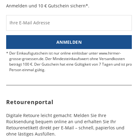
e
e
Anmelden und 10 € Gutschein sichern*.
Kosten für Rücksendungen per Express werden
nicht übernommen.
Dänemark
Bahrain
2 - 5
6 - 8
19,99 €
$ 99,99
Werktag
Werktag
Ihre E-Mail Adresse
Finden Sie
hier.
eine UPS Abgabestelle in Ihre
e
e
Nähe.
Estland
Bangladesch
4 - 6
8 - 10
19,99 €
$ 99,99
ANMELDEN
Werktag
Werktag
e
e
Der Einkaufsgutschein ist nur online einlösbar unter www.hirmer-
grosse-groessen.de. Der Mindesteinkaufswert ohne Versandkosten
beträgt 100 €. Der Gutschein hat eine Gültigkeit von 7 Tagen und ist pro
Färöer
Barbados
4 - 6
6 - 10
99,99 €
$ 99,99
Person einmal gültig.
Werktag
Werktag
e
e
Finnland
Belize
2 - 5
8 - 13
19,99 €
$ 99,99
Werktag
Werktag
Retourenportal
e
e
Frankreich
Benin
10 - 15
3 - 4
14,99 €
$ 99,99
Digitale Retoure leicht gemacht: Melden Sie Ihre
Werktag
Werktag
Rücksendung bequem online an und erhalten Sie Ihr
e
e
Retourenetikett direkt per E-Mail – schnell, papierlos und
ohne lästiges Ausfüllen.