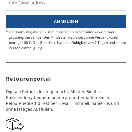
Werktag
Werktag
Ihre E-Mail Adresse
Finden Sie
hier.
eine UPS Abgabestelle in Ihre
e
e
Nähe.
Estland
Bangladesch
4 - 6
8 - 10
19,99 €
$ 99,99
ANMELDEN
Werktag
Werktag
e
e
Der Einkaufsgutschein ist nur online einlösbar unter www.hirmer-
grosse-groessen.de. Der Mindesteinkaufswert ohne Versandkosten
beträgt 100 €. Der Gutschein hat eine Gültigkeit von 7 Tagen und ist pro
Färöer
Barbados
4 - 6
6 - 10
99,99 €
$ 99,99
Person einmal gültig.
Werktag
Werktag
e
e
Finnland
Belize
2 - 5
8 - 13
19,99 €
$ 99,99
Werktag
Werktag
Retourenportal
e
e
Frankreich
Benin
10 - 15
3 - 4
14,99 €
$ 99,99
Digitale Retoure leicht gemacht: Melden Sie Ihre
Werktag
Werktag
Rücksendung bequem online an und erhalten Sie Ihr
e
e
Retourenetikett direkt per E-Mail – schnell, papierlos und
ohne lästiges Ausfüllen.
Georgien
Bermuda
7 - 10
6 - 12
49,99 €
$ 99,99
Werktag
Werktag
e
e