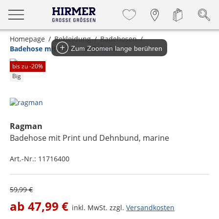
Homepage
Bekleidung
Badehosen
Badehose mit Print und Dehnbund
Zum Zoomen lange berühren
bis zu -
20
%
Big
Ragman
Badehose mit Print und Dehnbund
, marine
Art.-Nr.:
11716400
59,99 €
ab
47,99 €
inkl. MwSt. zzgl.
Versandkosten