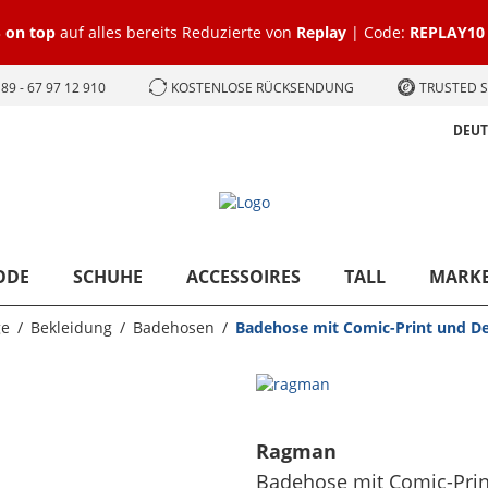
 on top
auf alles bereits Reduzierte von
Replay
| Code:
REPLAY10
89 - 67 97 12 910
KOSTENLOSE RÜCKSENDUNG
TRUSTED S
DEU
ODE
SCHUHE
ACCESSOIRES
TALL
MARK
e
Bekleidung
Badehosen
Badehose mit Comic-Print und 
Ragman
Badehose mit Comic-Pri