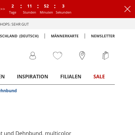
:
:
:
2
11
52
2
>>
Tage
Stunden
Minuten
Sekunden
HOPS: SEHR GUT
TSCHLAND
(DEUTSCH)
MÄNNERKARTE
NEWSLETTER
EN
INSPIRATION
FILIALEN
SALE
Dehnbund
nt und Dehnbund
, multicolor