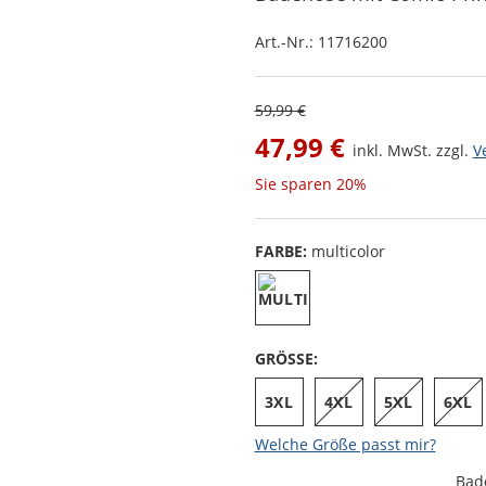
Art.-Nr.:
11716200
59,99 €
47,99 €
inkl. MwSt. zzgl.
V
Sie sparen
20%
FARBE:
multicolor
GRÖSSE:
3XL
4XL
5XL
6XL
Welche Größe passt mir?
Bad