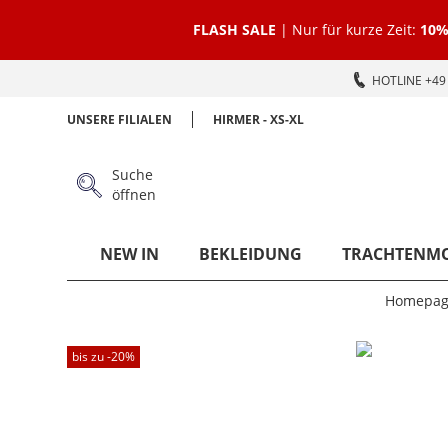
FLASH SALE
| Nur für kurze Zeit:
10%
HOTLINE +49 
UNSERE FILIALEN
HIRMER - XS-XL
Suche
öffnen
NEW IN
BEKLEIDUNG
TRACHTENM
Homepag
bis zu -
20
%