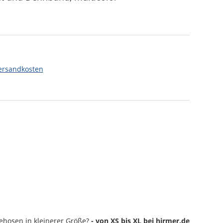
ersandkosten
ehosen
in kleinerer Größe?
- von XS bis XL bei hirmer.de