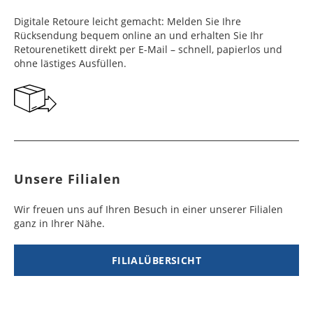
Frankreich
Benin
10 - 15
3 - 4
14,99 €
$ 99,99
Digitale Retoure leicht gemacht: Melden Sie Ihre
Werktag
Werktag
Rücksendung bequem online an und erhalten Sie Ihr
e
e
Retourenetikett direkt per E-Mail – schnell, papierlos und
ohne lästiges Ausfüllen.
Georgien
Bermuda
7 - 10
6 - 12
49,99 €
$ 99,99
Werktag
Werktag
e
e
Gibraltar
Bolivien
5 - 7
6 - 10
29,99 €
$ 99,99
Werktag
Werktag
e
e
Unsere Filialen
Griechenland
Botsuana
5 - 7
8 - 10
19,99 €
$ 99,99
Werktag
Werktag
Wir freuen uns auf Ihren Besuch in einer unserer Filialen
e
e
ganz in Ihrer Nähe.
Irland
Brasilien
2 - 5
6 - 8
19,99 €
$ 99,99
Werktag
Werktag
FILIALÜBERSICHT
e
e
Island
Burkina Faso
10 - 12
4 - 5
99,99 €
$ 99,99