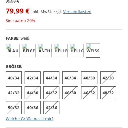
99,99 €
79,99 €
inkl. MwSt. zzgl.
Versandkosten
Sie sparen
20%
FARBE:
weiß
GRÖSSE:
40/34
42/34
44/34
46/34
40/30
42/30
42/32
44/30
44/32
46/30
46/32
48/32
50/32
40/36
42/36
Welche Größe passt mir?