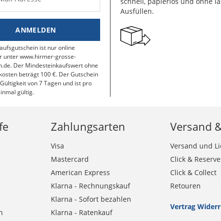
schnell, papierlos und ohne lä
Ausfüllen.
ANMELDEN
aufsgutschein ist nur online
r unter www.hirmer-grosse-
.de. Der Mindesteinkaufswert ohne
osten beträgt 100 €. Der Gutschein
 Gültigkeit von 7 Tagen und ist pro
inmal gültig.
fe
Zahlungsarten
Versand 
Visa
Versand und Li
Mastercard
Click & Reserve
American Express
Click & Collect
Klarna - Rechnungskauf
Retouren
Klarna - Sofort bezahlen
Vertrag Wider
n
Klarna - Ratenkauf