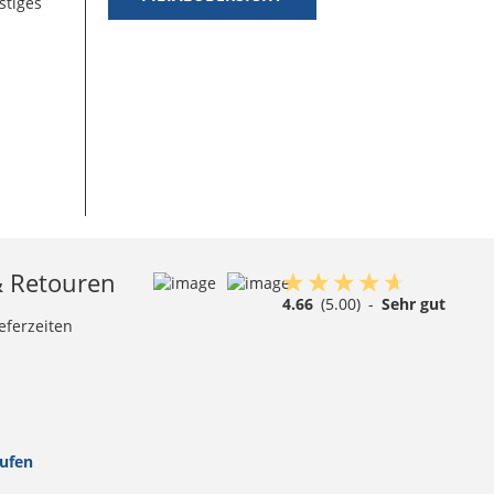
stiges
& Retouren
4.66
(5.00)
-
Sehr gut
eferzeiten
rufen