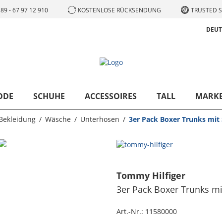
89 - 67 97 12 910
KOSTENLOSE RÜCKSENDUNG
TRUSTED S
DEU
ODE
SCHUHE
ACCESSOIRES
TALL
MARK
Bekleidung
Wäsche
Unterhosen
3er Pack Boxer Trunks mit 
Tommy Hilfiger
3er Pack Boxer Trunks mit
Art.-Nr.:
11580000