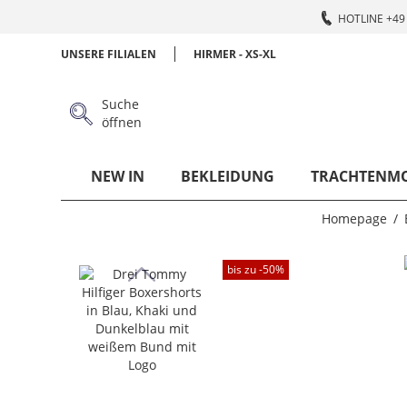
HOTLINE +49 
UNSERE FILIALEN
HIRMER - XS-XL
Suche
öffnen
NEW IN
BEKLEIDUNG
TRACHTENM
Homepage
bis zu -
50
%