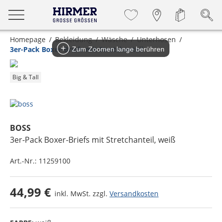
Homepage
Bekleidung
Wäsche
Unterhosen
3er-Pack Boxer-Briefs mit Stretchanteil
Zum Zoomen lange berühren
Big & Tall
BOSS
3er-Pack Boxer-Briefs mit Stretchanteil
, weiß
Art.-Nr.:
11259100
44,99 €
inkl. MwSt. zzgl.
Versandkosten