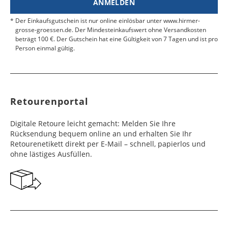
ANMELDEN
Werktag
Werktag
e
e
Der Einkaufsgutschein ist nur online einlösbar unter www.hirmer-
grosse-groessen.de. Der Mindesteinkaufswert ohne Versandkosten
beträgt 100 €. Der Gutschein hat eine Gültigkeit von 7 Tagen und ist pro
Färöer
Barbados
4 - 6
6 - 10
99,99 €
$ 99,99
Person einmal gültig.
Werktag
Werktag
e
e
Finnland
Belize
2 - 5
8 - 13
19,99 €
$ 99,99
Werktag
Werktag
Retourenportal
e
e
Frankreich
Benin
10 - 15
3 - 4
14,99 €
$ 99,99
Digitale Retoure leicht gemacht: Melden Sie Ihre
Werktag
Werktag
Rücksendung bequem online an und erhalten Sie Ihr
e
e
Retourenetikett direkt per E-Mail – schnell, papierlos und
ohne lästiges Ausfüllen.
Georgien
Bermuda
7 - 10
6 - 12
49,99 €
$ 99,99
Werktag
Werktag
e
e
Gibraltar
Bolivien
5 - 7
6 - 10
29,99 €
$ 99,99
Werktag
Werktag
e
e