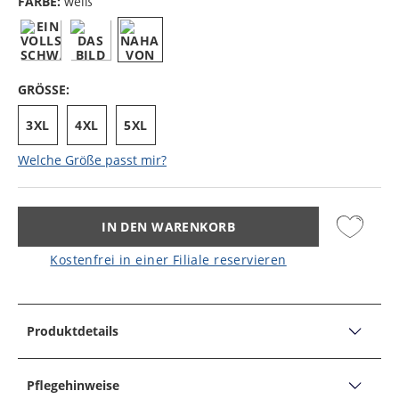
FARBE:
weiß
GRÖSSE:
3XL
4XL
5XL
Welche Größe passt mir?
IN DEN WARENKORB
Kostenfrei in einer Filiale reservieren
Produktdetails
PRODUKTDETAILS
3er-Pack Boxer-Briefs mit Stretchanteil
Pflegehinweise