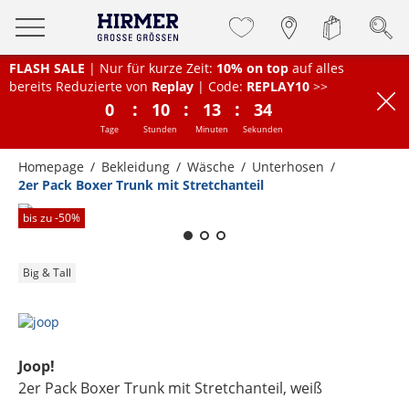
FLASH SALE
| Nur für kurze Zeit:
10% on top
auf alles
bereits Reduzierte von
Replay
| Code:
REPLAY10
>>
:
:
:
0
10
13
34
Tage
Stunden
Minuten
Sekunden
Homepage
Bekleidung
Wäsche
Unterhosen
2er Pack Boxer Trunk mit Stretchanteil
Zum Zoomen lange berühren
bis zu -
50
%
Big & Tall
Joop!
2er Pack Boxer Trunk mit Stretchanteil
, weiß