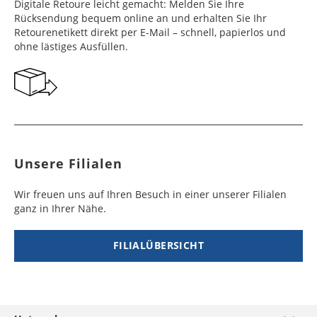
Frankreich
Benin
10 - 15
3 - 4
14,99 €
$ 99,99
Digitale Retoure leicht gemacht: Melden Sie Ihre
Werktag
Werktag
Rücksendung bequem online an und erhalten Sie Ihr
e
e
Retourenetikett direkt per E-Mail – schnell, papierlos und
ohne lästiges Ausfüllen.
Georgien
Bermuda
7 - 10
6 - 12
49,99 €
$ 99,99
Werktag
Werktag
e
e
Gibraltar
Bolivien
5 - 7
6 - 10
29,99 €
$ 99,99
Werktag
Werktag
e
e
Unsere Filialen
Griechenland
Botsuana
5 - 7
8 - 10
19,99 €
$ 99,99
Werktag
Werktag
Wir freuen uns auf Ihren Besuch in einer unserer Filialen
e
e
ganz in Ihrer Nähe.
Irland
Brasilien
2 - 5
6 - 8
19,99 €
$ 99,99
Werktag
Werktag
FILIALÜBERSICHT
e
e
Island
Burkina Faso
10 - 12
4 - 5
99,99 €
$ 99,99
Werktag
Werktag
e
e