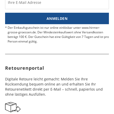
Werktag
Werktag
Ihre E-Mail Adresse
Finden Sie
hier.
eine UPS Abgabestelle in Ihre
e
e
Nähe.
Estland
Bangladesch
4 - 6
8 - 10
19,99 €
$ 99,99
ANMELDEN
Werktag
Werktag
e
e
Der Einkaufsgutschein ist nur online einlösbar unter www.hirmer-
grosse-groessen.de. Der Mindesteinkaufswert ohne Versandkosten
beträgt 100 €. Der Gutschein hat eine Gültigkeit von 7 Tagen und ist pro
Färöer
Barbados
4 - 6
6 - 10
99,99 €
$ 99,99
Person einmal gültig.
Werktag
Werktag
e
e
Finnland
Belize
2 - 5
8 - 13
19,99 €
$ 99,99
Werktag
Werktag
Retourenportal
e
e
Frankreich
Benin
10 - 15
3 - 4
14,99 €
$ 99,99
Digitale Retoure leicht gemacht: Melden Sie Ihre
Werktag
Werktag
Rücksendung bequem online an und erhalten Sie Ihr
e
e
Retourenetikett direkt per E-Mail – schnell, papierlos und
ohne lästiges Ausfüllen.
Georgien
Bermuda
7 - 10
6 - 12
49,99 €
$ 99,99
Werktag
Werktag
e
e