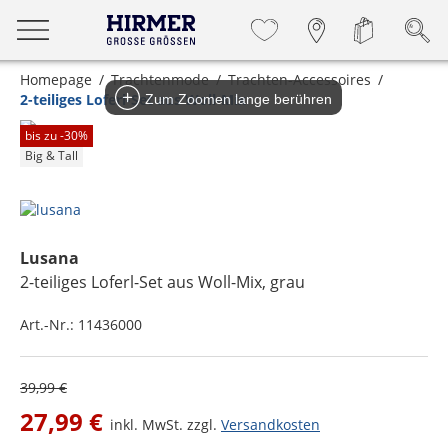
Homepage
Trachtenmode
Trachten-Accessoires
2-teiliges Loferl-Set aus Woll-Mix
Zum Zoomen lange berühren
bis zu -
30
%
Big & Tall
Lusana
2-teiliges Loferl-Set aus Woll-Mix
, grau
Art.-Nr.:
11436000
39,99 €
27,99 €
inkl. MwSt. zzgl.
Versandkosten