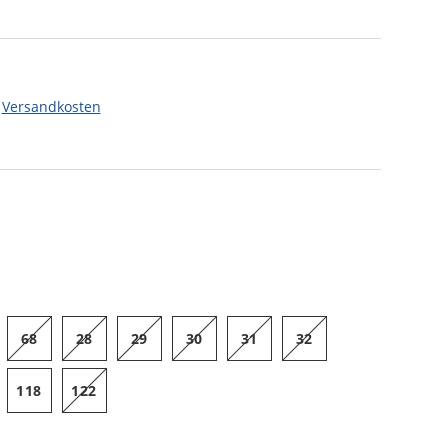
.
Versandkosten
68
28
29
30
31
32
118
122