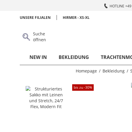
HOTLINE +49 
UNSERE FILIALEN
HIRMER - XS-XL
Suche
öffnen
NEW IN
BEKLEIDUNG
TRACHTENM
Homepage
Bekleidung
bis zu -
30
%