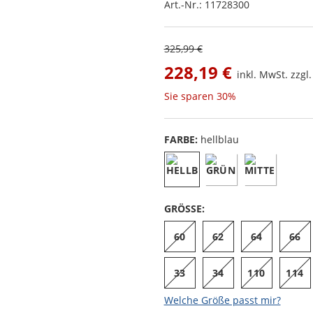
Art.-Nr.:
11728300
325,99 €
228,19 €
inkl. MwSt. zzgl
Sie sparen
30%
FARBE:
hellblau
GRÖSSE:
60
62
64
66
33
34
110
114
Welche Größe passt mir?