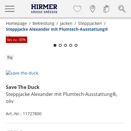
Homepage
Bekleidung
Jacken
Steppjacken
Steppjacke Alexander mit Plumtech-Ausstattung®
Zum Zoomen lange berühren
bis zu -
30
%
Big
Save The Duck
Steppjacke Alexander mit Plumtech-Ausstattung®
,
oliv
Art.-Nr.:
11727800