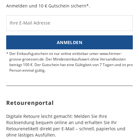
e
e
Anmelden und 10 € Gutschein sichern*.
Kosten für Rücksendungen per Express werden
nicht übernommen.
Dänemark
Bahrain
2 - 5
6 - 8
19,99 €
$ 99,99
Werktag
Werktag
Ihre E-Mail Adresse
Finden Sie
hier.
eine UPS Abgabestelle in Ihre
e
e
Nähe.
Estland
Bangladesch
4 - 6
8 - 10
19,99 €
$ 99,99
ANMELDEN
Werktag
Werktag
e
e
Der Einkaufsgutschein ist nur online einlösbar unter www.hirmer-
grosse-groessen.de. Der Mindesteinkaufswert ohne Versandkosten
beträgt 100 €. Der Gutschein hat eine Gültigkeit von 7 Tagen und ist pro
Färöer
Barbados
4 - 6
6 - 10
99,99 €
$ 99,99
Person einmal gültig.
Werktag
Werktag
e
e
Finnland
Belize
2 - 5
8 - 13
19,99 €
$ 99,99
Werktag
Werktag
Retourenportal
e
e
Frankreich
Benin
10 - 15
3 - 4
14,99 €
$ 99,99
Digitale Retoure leicht gemacht: Melden Sie Ihre
Werktag
Werktag
Rücksendung bequem online an und erhalten Sie Ihr
e
e
Retourenetikett direkt per E-Mail – schnell, papierlos und
ohne lästiges Ausfüllen.