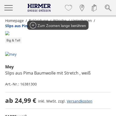
Homepage
Bekleidung
Wäsche
Unterhosen
Slips aus Pima Baumwolle mit Stretch
Zum Zoomen lange berühren
Big & Tall
Mey
Slips aus Pima Baumwolle mit Stretch
, weiß
Art.-Nr.:
16381300
ab
24,99 €
inkl. MwSt. zzgl.
Versandkosten