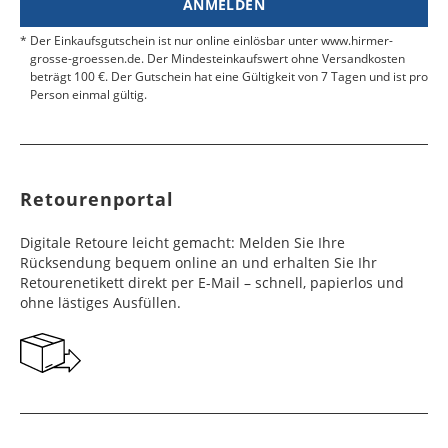
ANMELDEN
Werktag
Werktag
e
e
Der Einkaufsgutschein ist nur online einlösbar unter www.hirmer-
grosse-groessen.de. Der Mindesteinkaufswert ohne Versandkosten
beträgt 100 €. Der Gutschein hat eine Gültigkeit von 7 Tagen und ist pro
Färöer
Barbados
4 - 6
6 - 10
99,99 €
$ 99,99
Person einmal gültig.
Werktag
Werktag
e
e
Finnland
Belize
2 - 5
8 - 13
19,99 €
$ 99,99
Werktag
Werktag
Retourenportal
e
e
Frankreich
Benin
10 - 15
3 - 4
14,99 €
$ 99,99
Digitale Retoure leicht gemacht: Melden Sie Ihre
Werktag
Werktag
Rücksendung bequem online an und erhalten Sie Ihr
e
e
Retourenetikett direkt per E-Mail – schnell, papierlos und
ohne lästiges Ausfüllen.
Georgien
Bermuda
7 - 10
6 - 12
49,99 €
$ 99,99
Werktag
Werktag
e
e
Gibraltar
Bolivien
5 - 7
6 - 10
29,99 €
$ 99,99
Werktag
Werktag
e
e