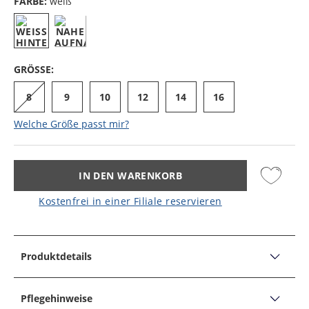
FARBE:
weiß
GRÖSSE:
8
9
10
12
14
16
Welche Größe passt mir?
IN DEN WARENKORB
Kostenfrei in einer Filiale reservieren
Produktdetails
PRODUKTDETAILS
Slips aus Pima Baumwolle mit Stretch
Pflegehinweise