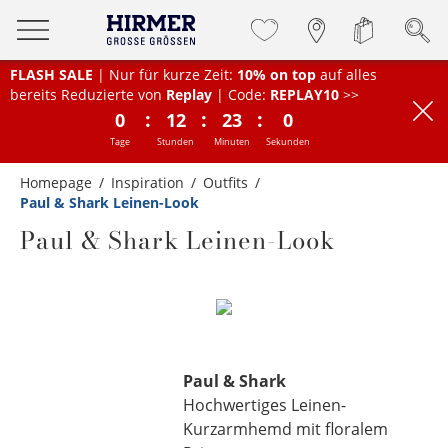
FLASH SALE
| Nur für kurze Zeit:
10% on top
auf alles
bereits Reduzierte von
Replay
| Code:
REPLAY10
>>
:
:
:
0
12
23
0
Tage
Stunden
Minuten
Sekunden
Homepage
Inspiration
Outfits
Paul & Shark Leinen-Look
Paul & Shark Leinen-Look
Paul & Shark
Hochwertiges Leinen-
Kurzarmhemd mit floralem