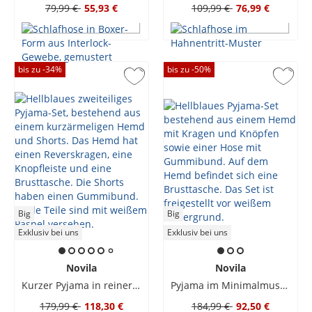
79,99 €
55,93 €
109,99 €
76,99 €
bis zu -
34
%
bis zu -
50
%
Big
Big
Exklusiv bei uns
Exklusiv bei uns
Novila
Novila
Kurzer Pyjama in reiner Baumwolle
Pyjama im Minimalmuster
179,99 €
118,30 €
184,99 €
92,50 €