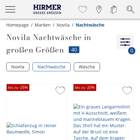
Homepage
Marken
Novila
Nachtwäsche
Novila Nachtwäsche in
großen Größen
40
0
Novila
Nachtwäsche
Wäsche
bis zu -
26
%
bis zu -
20
%