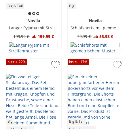
Big & Tall
Big
Novila
Novila
Langer Pyjama mit Streifenmuster
Schlafshorts mit geometrischem Muster
199,99 €
ab
159,99 €
79,99 €
ab
55,93 €
bis zu -
22
%
bis zu -
17
%
Big
Big & Tall