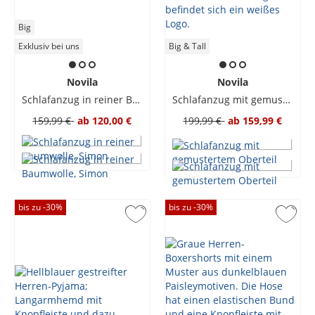
Big
Exklusiv bei uns
Big & Tall
Novila
Novila
Schlafanzug in reiner Baumwolle, Simon
Schlafanzug mit gemustertem Oberteil
159,99 €
ab
120,00 €
199,99 €
ab
159,99 €
bis zu -
30
%
bis zu -
30
%