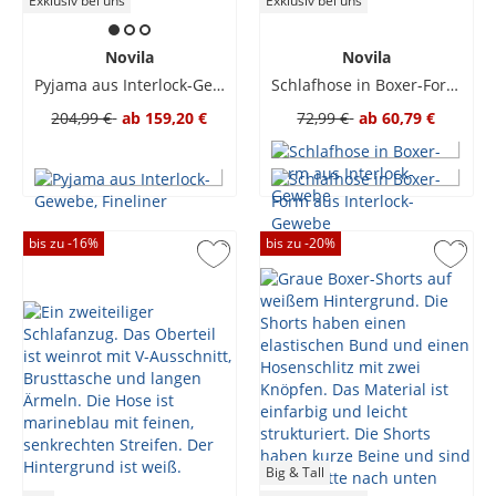
Exklusiv bei uns
Exklusiv bei uns
Novila
Novila
Pyjama aus Interlock-Gewebe, Fineliner
Schlafhose in Boxer-Form aus Interlock-Gewebe
204,99 €
ab
159,20 €
72,99 €
ab
60,79 €
bis zu -
16
%
bis zu -
20
%
Big & Tall