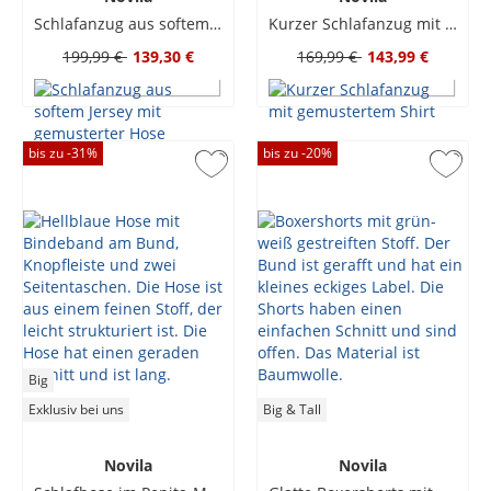
Schlafanzug aus softem Jersey mit gemusterter Hose
Kurzer Schlafanzug mit gemustertem Shirt
199,99 €
139,30 €
169,99 €
143,99 €
bis zu -
31
%
bis zu -
20
%
Big
Exklusiv bei uns
Big & Tall
Novila
Novila