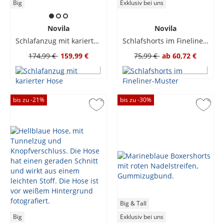
Big
Exklusiv bei uns
Novila
Novila
Schlafanzug mit karierter Hose
Schlafshorts im Fineliner-Muster
174,99 €
159,99 €
75,99 €
ab
60,72 €
bis zu -
21
%
bis zu -
30
%
Big & Tall
Big
Exklusiv bei uns