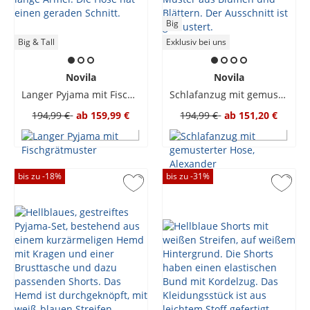
Big
Big & Tall
Exklusiv bei uns
Novila
Novila
Langer Pyjama mit Fischgrätmuster
Schlafanzug mit gemusterter Hose, Alexander
194,99 €
ab
159,99 €
194,99 €
ab
151,20 €
bis zu -
18
%
bis zu -
31
%