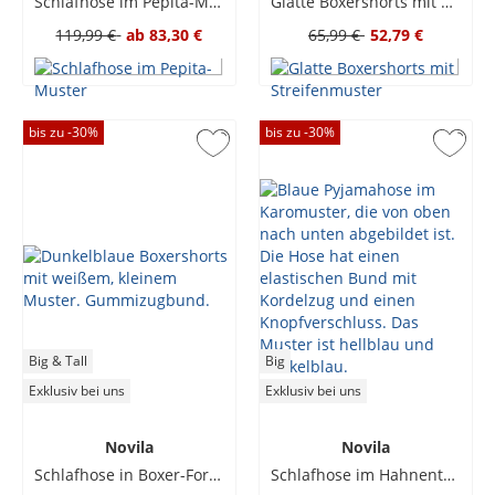
Schlafhose im Pepita-Muster
Glatte Boxershorts mit Streifenmuster
119,99 €
ab
83,30 €
65,99 €
52,79 €
bis zu -
30
%
bis zu -
30
%
Big & Tall
Big
Exklusiv bei uns
Exklusiv bei uns
Novila
Novila
Schlafhose in Boxer-Form aus Interlock-Gewebe, gemustert
Schlafhose im Hahnentritt-Muster