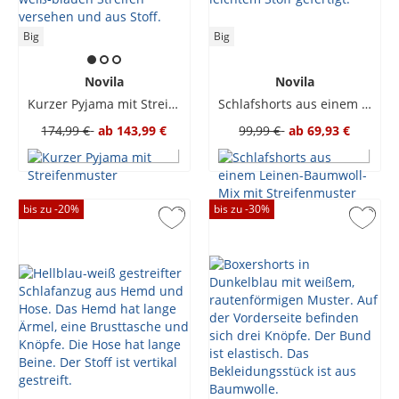
Big
Big
Novila
Novila
Kurzer Pyjama mit Streifenmuster
Schlafshorts aus einem Leinen-Baumwoll-Mix mit Streifenmuster
174,99 €
ab
143,99 €
99,99 €
ab
69,93 €
bis zu -
20
%
bis zu -
30
%