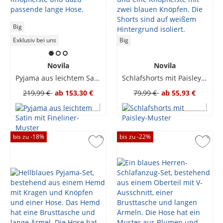
Big
Exklusiv bei uns
Big
Novila
Novila
Pyjama aus leichtem Satin mit Fineliner-Muster
Schlafshorts mit Paisley-Muster
219,99 €
ab
153,30 €
79,99 €
ab
55,93 €
bis zu -
18
%
bis zu -
22
%