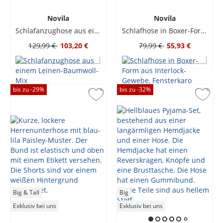
Novila
Novila
Schlafanzughose aus einem Leinen-Baumwoll-Mix
Schlafhose in Boxer-Form aus Interlock-Gewebe, Fensterkaro
129,99 €
103,20 €
79,99 €
55,93 €
bis zu -
29
%
bis zu -
32
%
Big & Tall
Big
Exklusiv bei uns
Exklusiv bei uns