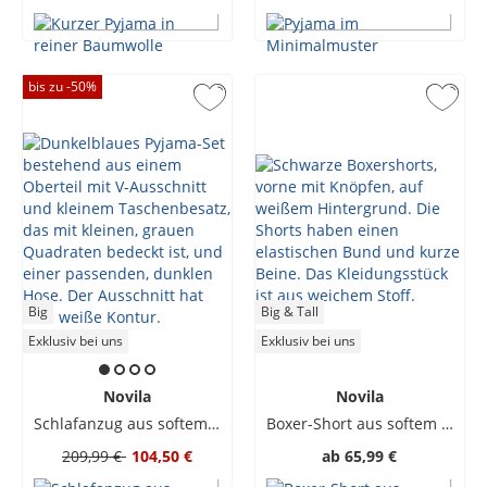
bis zu -
50
%
Big
Big & Tall
Exklusiv bei uns
Exklusiv bei uns
Novila
Novila
Schlafanzug aus softem Jersey mit gemustertem Oberteil
Boxer-Short aus softem Jersey
209,99 €
104,50 €
ab
65,99 €