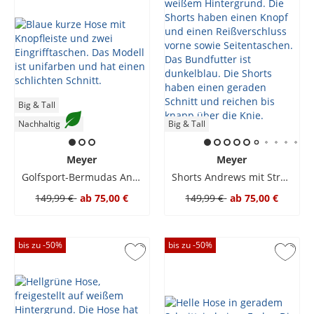
Big & Tall
Nachhaltig
Big & Tall
Meyer
Meyer
Golfsport-Bermudas Andrews mit Stretchanteil
Shorts Andrews mit Stretchanteil für Golfsport
149,99 €
ab
75,00 €
149,99 €
ab
75,00 €
bis zu -
50
%
bis zu -
50
%