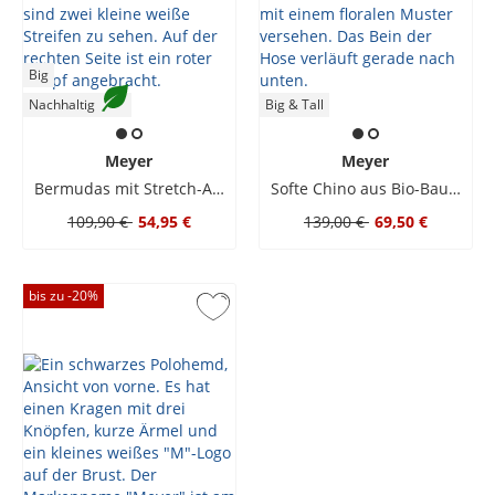
Big
Nachhaltig
Big & Tall
Meyer
Meyer
Bermudas mit Stretch-Anteil
Softe Chino aus Bio-Baumwolle und Kapok
109,90 €
54,95 €
139,00 €
69,50 €
bis zu -
20
%