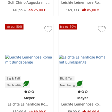
Golf-Chino Augusta mit Funktionsgewebe REPREVE®
Leichte Leinenhose Roma mit Bundspange
149,99 €
ab
75,00 €
169,99 €
ab
85,00 €
bis zu -
50
%
bis zu -
50
%
Big & Tall
Big & Tall
Nachhaltig
Nachhaltig
Meyer
Meyer
Leichte Leinenhose Roma mit Bundspange
Leichte Leinenhose Roma mit Bundspange
159,99 €
ab
80,00 €
159,99 €
ab
80,00 €