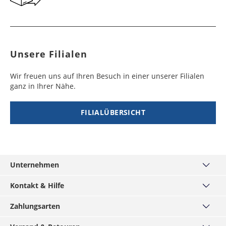
Unsere Filialen
Wir freuen uns auf Ihren Besuch in einer unserer Filialen
ganz in Ihrer Nähe.
FILIALÜBERSICHT
Unternehmen
Über uns
Kontakt & Hilfe
Unsere Filialen
Kontakt
Zahlungsarten
MÄNNERKARTE
Häufige Fragen
Service
Visa