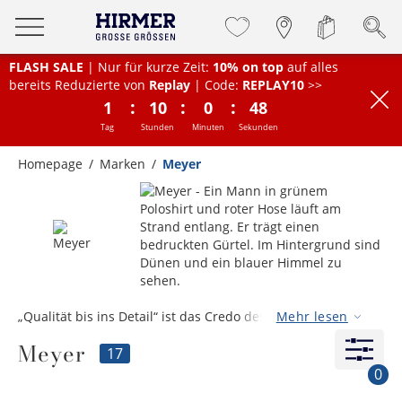
FLASH SALE
| Nur für kurze Zeit:
10% on top
auf alles
bereits Reduzierte von
Replay
| Code:
REPLAY10
>>
:
:
:
1
10
0
47
Tag
Stunden
Minuten
Sekunden
Homepage
Marken
Meyer
„Qualität bis ins Detail“ ist das Credo des 1960 im
Mehr lesen
Bergischen Land gegründeten Familienunternehmens
Meyer
Meyer, das heute weltweit Vertrauen genießt. Kein Wunder
17
– MEYER-Hosen bestehen jeweils aus über 60 sorgfältig
0
verarbeiteten Einzelteilen. Besonderen Komfort bietet die