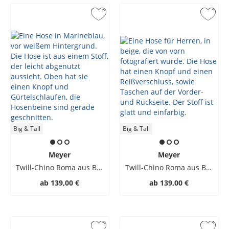
verborgene Stretch-Dehnbundverarbeitung. Verwendet
werden ausschließlich hochwertige Materialien, wie feinste
Baumwolle und luftiger Kapok. Dass die zertifizierten
Produkte des Labels die Kriterien des internationalen
FAIRTRADE-Siegels erfüllen, beweist, dass sich Qualität,
Ethik und ein fairer Preis nicht ausschließen müssen!
Big & Tall
Big & Tall
Meyer
Meyer
Twill-Chino Roma aus Baumwolle mit Stretchanteil
Twill-Chino Roma aus Baumwolle mit Stretchanteil
ab
139,00 €
ab
139,00 €