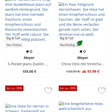
Big & Tall
Big & Tall
Nur Online
Nachhaltig
Meyer
Meyer
5-Pocket Jeans Dublin mit Stretch
Chino Oslo mit Stretchanteil und Traveller-Dehnbund
159,00 €
139,99 €
ab
97,99 €
bis zu -
30
%
bis zu -
30
%