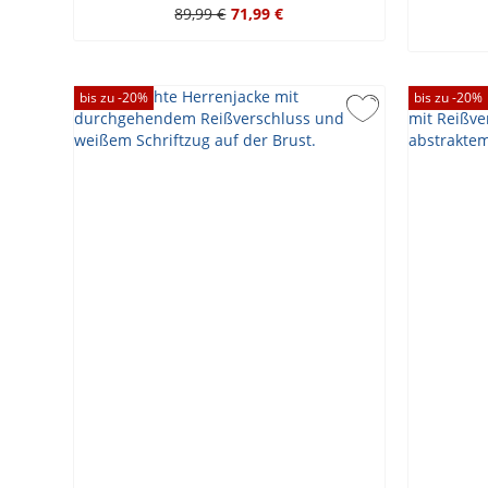
89,99 €
71,99 €
bis zu -
20
%
bis zu -
20
%