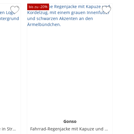
bis zu -
20
%
Gonso
Sportive Windweste Adventure in Stretch-Qualität
Fahrrad-Regenjacke mit Kapuze und Mesh-Futter