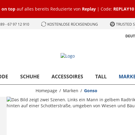
 on top
auf alles bereits Reduzierte von
Replay
| Code:
REPLAY10
89 - 67 97 12 910
KOSTENLOSE RÜCKSENDUNG
TRUSTED S
DEU
ODE
SCHUHE
ACCESSOIRES
TALL
MARK
Homepage
Marken
Gonso