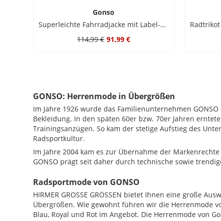
Gonso
Superleichte Fahrradjacke mit Label-Schriftzug und Rückentasche
114,99 €
91,99 €
GONSO: Herrenmode in Übergrößen
Im Jahre 1926 wurde das Familienunternehmen GONSO au
Bekleidung. In den späten 60er bzw. 70er Jahren erntet
Trainingsanzügen. So kam der stetige Aufstieg des Unt
Radsportkultur.
Im Jahre 2004 kam es zur Übernahme der Markenrechte d
GONSO prägt seit daher durch technische sowie trendig
Radsportmode von GONSO
HIRMER GROSSE GRÖSSEN bietet Ihnen eine große Auswahl
Übergrößen. Wie gewohnt führen wir die Herrenmode von 
Blau, Royal und Rot im Angebot. Die Herrenmode von Go