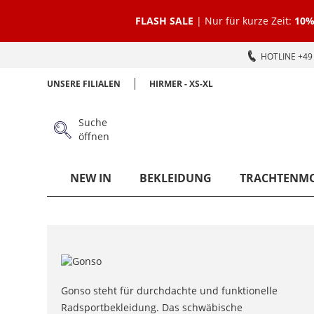
FLASH SALE
| Nur für kurze Zeit:
10%
HOTLINE +49 
UNSERE FILIALEN
HIRMER - XS-XL
Suche
öffnen
NEW IN
BEKLEIDUNG
TRACHTENM
Gonso steht für durchdachte und funktionelle
Radsportbekleidung. Das schwäbische