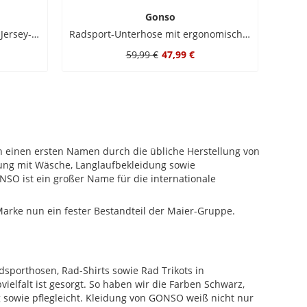
Gonso
Radtrikot Adventure 3/4 Zip in Jersey-Qualität
Radsport-Unterhose mit ergonomischem Dryup-Sitzpolster und Fieratex Finish
59,99 €
47,99 €
 einen ersten Namen durch die übliche Herstellung von
dung mit Wäsche, Langlaufbekleidung sowie
SO ist ein großer Name für die internationale
arke nun ein fester Bestandteil der Maier-Gruppe.
porthosen, Rad-Shirts sowie Rad Trikots in
lfalt ist gesorgt. So haben wir die Farben Schwarz,
 sowie pflegleicht. Kleidung von GONSO weiß nicht nur