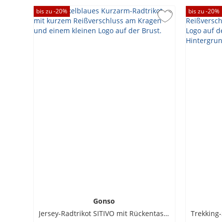
bis zu -
20
%
bis zu -
20
%
Gonso
Jersey-Radtrikot SITIVO mit Rückentasche