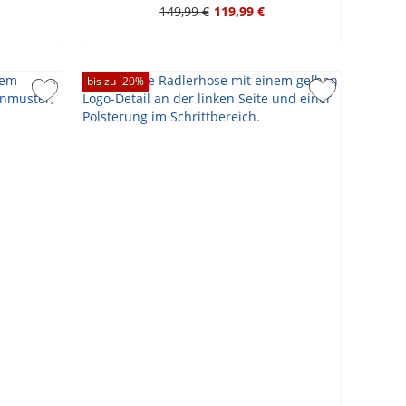
149,99 €
119,99 €
bis zu -
20
%