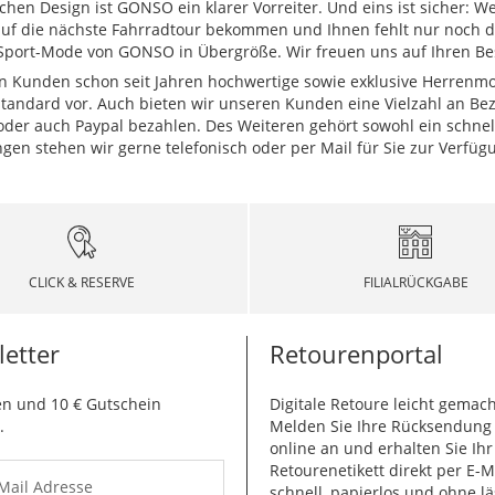
en Design ist GONSO ein klarer Vorreiter. Und eins ist sicher: We
st auf die nächste Fahrradtour bekommen und Ihnen fehlt nur noch
ort-Mode von GONSO in Übergröße. Wir freuen uns auf Ihren Be
Kunden schon seit Jahren hochwertige sowie exklusive Herrenmod
tandard vor. Auch bieten wir unseren Kunden eine Vielzahl an Bez
oder auch Paypal bezahlen. Des Weiteren gehört sowohl ein schnell
en stehen wir gerne telefonisch oder per Mail für Sie zur Verfüg
CLICK & RESERVE
FILIALRÜCKGABE
etter
Retourenportal
n und 10 € Gutschein
Digitale Retoure leicht gemach
.
Melden Sie Ihre Rücksendun
online an und erhalten Sie Ihr
Retourenetikett direkt per E-M
-Mail Adresse
schnell, papierlos und ohne lä