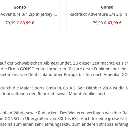
Gonso
Gonso
Radtrikot Adventure 3/4 Zip in Jersey-Qualität
79,99 €
63,99 €
79,99 €
63,99 €
f der Schwäbischen Alb gegründet. Zu dieser Zeit machte es sich
e die Firma GONSO erste Lorbeeren für ihre erste Funktionsbeklei
ernehmens, von Deutschland über Europa bis hin nach Amerika. GON
urch die Maier Sports GmbH & Co. KG. Seit Oktober 2004 ist die M
e Innovationen den Rennrad- sowie Mountainbikesport.
 an Wind- sowie Radjacken. Des Weiteren verfügen wir über Rads
GONSO in Übergrößen von XXL bis 6XL. Auch für eine große Farbvie
nso ist zum einen sehr atmungsaktiv, zum anderen strapazierfähig