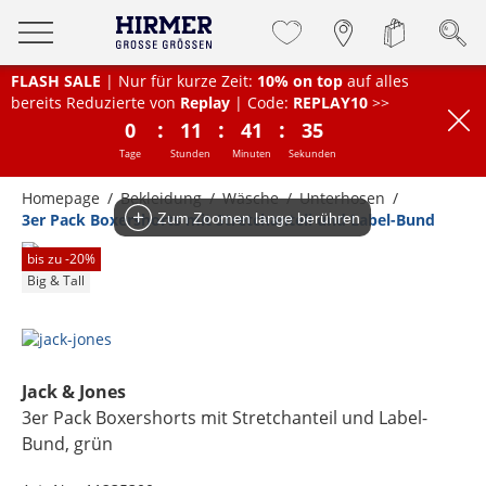
FLASH SALE
| Nur für kurze Zeit:
10% on top
auf alles
bereits Reduzierte von
Replay
| Code:
REPLAY10
>>
:
:
:
0
11
41
35
Tage
Stunden
Minuten
Sekunden
Homepage
Bekleidung
Wäsche
Unterhosen
3er Pack Boxershorts mit Stretchanteil und Label-Bund
Zum Zoomen lange berühren
bis zu -
20
%
Big & Tall
Jack & Jones
3er Pack Boxershorts mit Stretchanteil und Label-
Bund
, grün