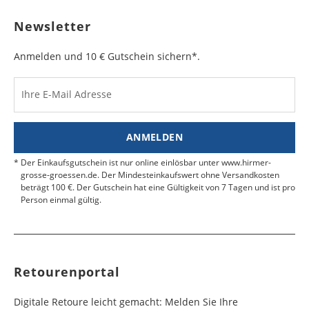
sichtbar ist. Kleben Sie die Versandtasche zu und
Bulgarien
Bahamas
6 - 8
6 - 10
19,99 €
$ 99,99
geben Sie das Paket an der nächsten Packstation
Newsletter
Werktag
Werktag
auf.
e
e
Anmelden und 10 € Gutschein sichern*.
Kosten für Rücksendungen per Express werden
nicht übernommen.
Dänemark
Bahrain
2 - 5
6 - 8
19,99 €
$ 99,99
Werktag
Werktag
Ihre E-Mail Adresse
Finden Sie
hier.
eine UPS Abgabestelle in Ihre
e
e
Nähe.
Estland
Bangladesch
4 - 6
8 - 10
19,99 €
$ 99,99
ANMELDEN
Werktag
Werktag
e
e
Der Einkaufsgutschein ist nur online einlösbar unter www.hirmer-
grosse-groessen.de. Der Mindesteinkaufswert ohne Versandkosten
beträgt 100 €. Der Gutschein hat eine Gültigkeit von 7 Tagen und ist pro
Färöer
Barbados
4 - 6
6 - 10
99,99 €
$ 99,99
Person einmal gültig.
Werktag
Werktag
e
e
Finnland
Belize
2 - 5
8 - 13
19,99 €
$ 99,99
Werktag
Werktag
Retourenportal
e
e
Frankreich
Benin
10 - 15
3 - 4
14,99 €
$ 99,99
Digitale Retoure leicht gemacht: Melden Sie Ihre