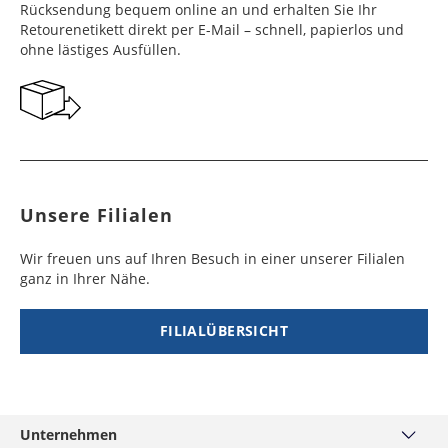
Werktag
Werktag
Rücksendung bequem online an und erhalten Sie Ihr
e
e
Retourenetikett direkt per E-Mail – schnell, papierlos und
ohne lästiges Ausfüllen.
Georgien
Bermuda
7 - 10
6 - 12
49,99 €
$ 99,99
Werktag
Werktag
e
e
Gibraltar
Bolivien
5 - 7
6 - 10
29,99 €
$ 99,99
Werktag
Werktag
e
e
Unsere Filialen
Griechenland
Botsuana
5 - 7
8 - 10
19,99 €
$ 99,99
Werktag
Werktag
Wir freuen uns auf Ihren Besuch in einer unserer Filialen
e
e
ganz in Ihrer Nähe.
Irland
Brasilien
2 - 5
6 - 8
19,99 €
$ 99,99
Werktag
Werktag
FILIALÜBERSICHT
e
e
Island
Burkina Faso
10 - 12
4 - 5
99,99 €
$ 99,99
Werktag
Werktag
e
e
Unternehmen