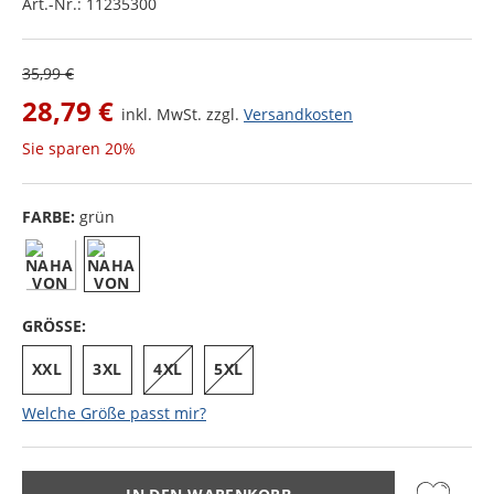
Art.-Nr.:
11235300
35,99 €
28,79 €
inkl. MwSt. zzgl.
Versandkosten
Sie sparen
20%
FARBE:
grün
GRÖSSE:
XXL
3XL
4XL
5XL
Welche Größe passt mir?